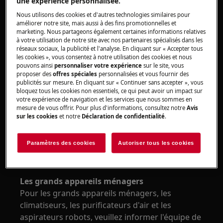
une expérience personnalisée.
accessoires peuvent être retournés
Nous utilisons des cookies et d'autres technologies similaires pour
gratuitement dans les 14 jours suivant la
améliorer notre site, mais aussi à des fins promotionnelles et
marketing. Nous partageons également certaines informations relatives
livraison à l'aide du label de retour Electrolux
à votre utilisation de notre site avec nos partenaires spécialisés dans les
que vous trouverez dans la boîte de livraison.
réseaux sociaux, la publicité et l'analyse. En cliquant sur « Accepter tous
Attention! Si vous n'utilisez pas le label de
les cookies », vous consentez à notre utilisation des cookies et nous
pouvons ainsi
personnaliser votre expérience
sur le site, vous
retour, vous devez supporter vous-même les
proposer des
offres spéciales
personnalisées et vous fournir des
frais de retour.
publicités sur mesure. En cliquant sur « Continuer sans accepter », vous
bloquez tous les cookies non essentiels, ce qui peut avoir un impact sur
Sur le formulaire de retour, que vous renvoyez
votre expérience de navigation et les services que nous sommes en
avec le produit, vous pouvez indiquer comme
mesure de vous offrir. Pour plus d'informations, consultez notre
Avis
motif que vous avez reçu le mauvais produit.
sur les cookies
et notre
Déclaration de confidentialité
.
Si vous souhaitez toujours recevoir le bon
Paramètres des cookies
Autoriser tous les cookies
produit, vous devez passer une nouvelle
commande sur notre site aeg.be.
Les grands appareils ménagers
Pour les grands appareils ménagers, les
climatiseurs, les purificateurs d'air et les
aspirateurs robots, veuillez informer l'équipe de