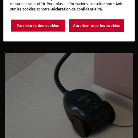
mesure de vous offrir. Pour plus d'informations, consultez notre
Avis
sur les cookies
et notre
Déclaration de confidentialité
.
Accessoires
Paramètres des cookies
Autoriser tous les cookies
Acheter directement auprès d'AEG