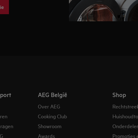
ie
pport
AEG België
Shop
Over AEG
Rechtstree
eren
Cooking Club
Huishoudto
vragen
Showroom
Onderdele
EG
Awards
Promoties 