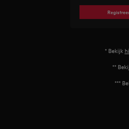
Registreer
* Bekijk
h
** Bek
*** Be