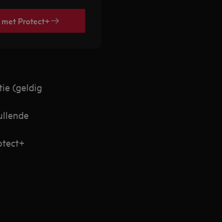
e met Protect+
ie (geldig
ullende
otect+