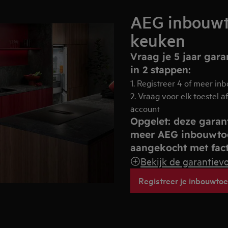
AEG inbouwto
keuken
Vraag je 5 jaar gar
in 2 stappen:
1. Registreer 4 of meer in
2. Vraag voor elk toestel a
account
Opgelet: deze garant
meer AEG inbouwtoe
aangekocht met fact
Bekijk de garantiev
Registreer je inbouwtoe