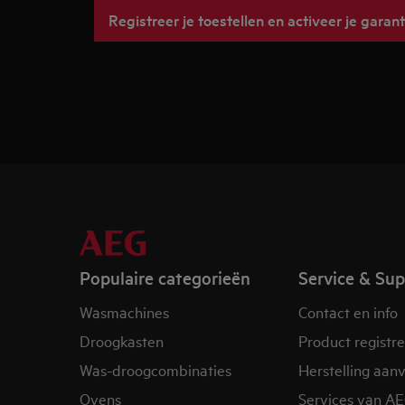
Registreer je toestellen en activeer je garant
Populaire categorieën
Service & Su
Wasmachines
Contact en info
Droogkasten
Product registr
Was-droogcombinaties
Herstelling aan
Ovens
Services van A