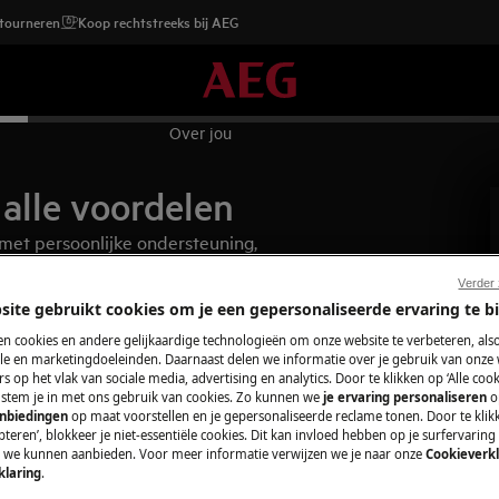
etourneren
Koop rechtstreeks bij AEG
Over jou
alle voordelen
– met persoonlijke ondersteuning,
 garantie te verlengen.
Verder
site gebruikt cookies om je een gepersonaliseerde ervaring te b
n cookies en andere gelijkaardige technologieën om onze website te verbeteren, als
e en marketingdoeleinden. Daarnaast delen we informatie over je gebruik van onze
s op het vlak van sociale media, advertising en analytics. Door te klikken op ‘Alle cook
, stem je in met ons gebruik van cookies. Zo kunnen we
je ervaring personaliseren
o
anbiedingen
op maat voorstellen en je gepersonaliseerde reclame tonen. Door te klik
teren’, blokkeer je niet-essentiële cookies. Dit kan invloed hebben op je surfervaring
e we kunnen aanbieden. Voor meer informatie verwijzen we je naar onze
Cookieverkl
klaring
.