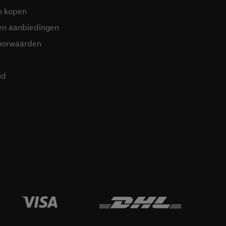
n kopen
en aanbiedingen
oorwaarden
d​