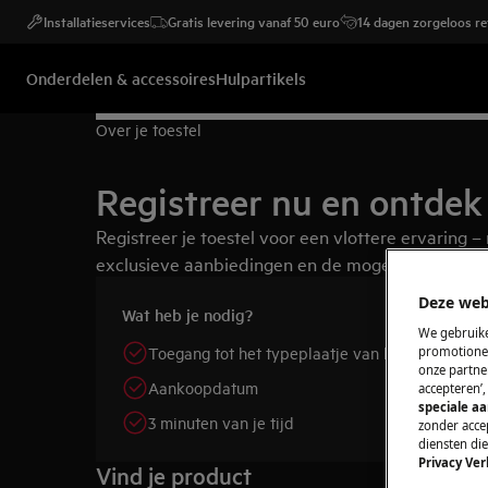
Installatieservices
Gratis levering vanaf 50 euro
14 dagen zorgeloos r
Onderdelen & accessoires
Hulpartikels
Over je toestel
Registreer nu en ontdek 
Registreer je toestel voor een vlottere ervaring 
exclusieve aanbiedingen en de mogelijkheid om je
Deze web
Wat heb je nodig?
We gebruike
Toegang tot het typeplaatje van het toestel
promotionel
onze partner
Aankoopdatum
accepteren’
speciale a
3 minuten van je tijd
zonder accep
diensten di
Privacy Ver
Vind je product