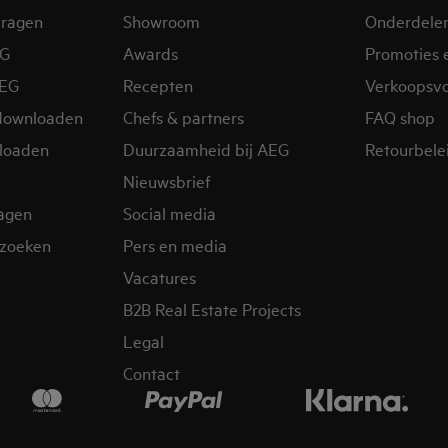
vragen
Showroom
Onderdele
EG
Awards
Promoties 
AEG
Recepten
Verkoopsv
downloaden
Chefs & partners
FAQ shop
loaden
Duurzaamheid bij AEG
Retourbelei
Nieuwsbrief
ragen
Social media
zoeken
Pers en media
Vacatures
B2B Real Estate Projects
Legal
Contact