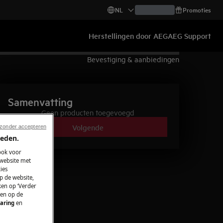
NL
Promoties
Herstellingen door AEG
AEG Support
Bevestiging & aanbiedingen
Samenvatting
Geen producten toegevoegd
Volgende
 zonder accepteren
ieden.
ook voor
 website met
ies
p de website,
ken op ‘Verder
 en op de
aring
en