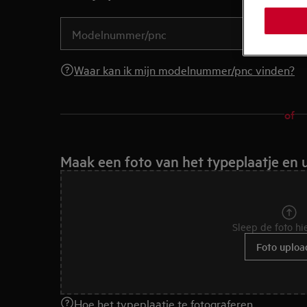
Waar kan ik mijn modelnummer/pnc vinden?
of
Maak een foto van het typeplaatje en 
Sleep de foto hi
Foto uploa
Hoe het typeplaatje te fotograferen