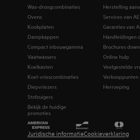
Was-droogcombinaties
Herstelling aan
Ovens
Services van A
Kookplaten
Garanties van 
Dampkappen
Handleidingen 
Compact inbouwgamma
Brochures down
Vaatwassers
Online hulp
Koelkasten
Veelgestelde v
Koel-vriescombinaties
Verkooppunten 
Diepvriezers
Herroeping
Stofzuigers
Bekijk de huidige
promoties
Juridische informatie
Cookieverklaring