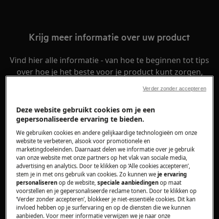
Krijg meer informatie over uw product
Vind hier alle informatie - van hoe te beginnen tot tips
over hoe je het beste voor je product kunt zorgen,
problemen oplossen of reparaties uitvoeren.
Verder zonder accepteren
Deze website gebruikt cookies om je een
gepersonaliseerde ervaring te bieden.
We gebruiken cookies en andere gelijkaardige technologieën om onze
website te verbeteren, alsook voor promotionele en
marketingdoeleinden. Daarnaast delen we informatie over je gebruik
van onze website met onze partners op het vlak van sociale media,
advertising en analytics. Door te klikken op ‘Alle cookies accepteren’,
stem je in met ons gebruik van cookies. Zo kunnen we
je ervaring
personaliseren
op de website,
speciale aanbiedingen
op maat
voorstellen en je gepersonaliseerde reclame tonen. Door te klikken op
‘Verder zonder accepteren’, blokkeer je niet-essentiële cookies. Dit kan
invloed hebben op je surfervaring en op de diensten die we kunnen
aanbieden. Voor meer informatie verwijzen we je naar onze