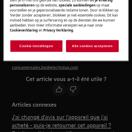
stem je in met ons gebruik van cookies. Zo kunnen we
je ervaring
personaliseren
op de website,
speciale aanbiedingen
op maat
Solution
voorstellen en je gepersonaliseerde reclame tonen. Door te klikken op
‘Verder zonder accepteren’, blokkeer je niet-essentiële cookies. Dit kan
Si votre commande reçue est incompléte et ne
invloed hebben op je surfervaring en op de diensten die we kunnen
aanbieden. Voor meer informatie verwijzen we je naar onze
correspond pas à votre commande initiale,
Cookieverklaring
en
Privacy Verklaring
.
contactez le service clientèle au 02/716 26 18, du
lundi au vendredi de 8:00 à 18:30 et le samedi de
Cookie-instellingen
Alle cookies accepteren
9:00 à 13:00. Vous pouvez également envoyer un
courriel à .
consumersales.be@electrolux.com
Cet article vous a-t-il été utile ?
Articles connexes
J'ai changé d'avis sur l'appareil que j'ai
acheté - puis-je retourner cet appareil ?