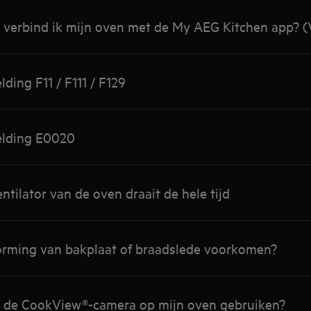
e verbind ik mijn oven met de My AEG Kitchen app? (
ding F11 / F111 / F129
elding E0020
ntilator van de oven draait de hele tijd
orming van bakplaat of braadslede voorkomen?
e de CookView®-camera op mijn oven gebruiken?