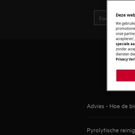
Deze web
We gebruike
promotionel
onze partner
accepteren’
speciale a
zonder accep
diensten di
Privacy Ver
A
Advies - Hoe de bi
Pyrolytische rein