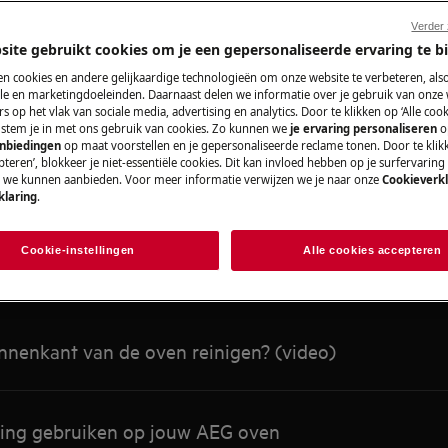
Zoek tussen onze ondersteuningsartikelen
Verder
site gebruikt cookies om je een gepersonaliseerde ervaring te b
n cookies en andere gelijkaardige technologieën om onze website te verbeteren, als
e en marketingdoeleinden. Daarnaast delen we informatie over je gebruik van onze
s op het vlak van sociale media, advertising en analytics. Door te klikken op ‘Alle cook
, stem je in met ons gebruik van cookies. Zo kunnen we
je ervaring personaliseren
o
anbiedingen
op maat voorstellen en je gepersonaliseerde reclame tonen. Door te klik
teren’, blokkeer je niet-essentiële cookies. Dit kan invloed hebben op je surfervaring
e we kunnen aanbieden. Voor meer informatie verwijzen we je naar onze
Cookieverkl
klaring
.
anbevolen artikelen voor Ove
Cookie-instellingen
Alle cookies accepteren
nnenkant van de oven reinigen? (video)
iging gebruiken op jouw AEG oven