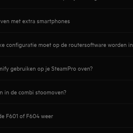
 oven met extra smartphones
ke configuratie moet op de routersoftware worden i
mify gebruiken op je SteamPro oven?
n in de combi stoomoven?
de F601 of F604 weer