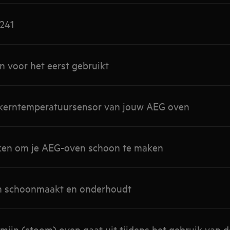
241
n voor het eerst gebruikt
 kerntemperatuursensor van jouw AEG oven
ken om je AEG-oven schoon te maken
en schoonmaakt en onderhoudt
 mijn (stoom) oven gaat uit tijdens het gebruik van 