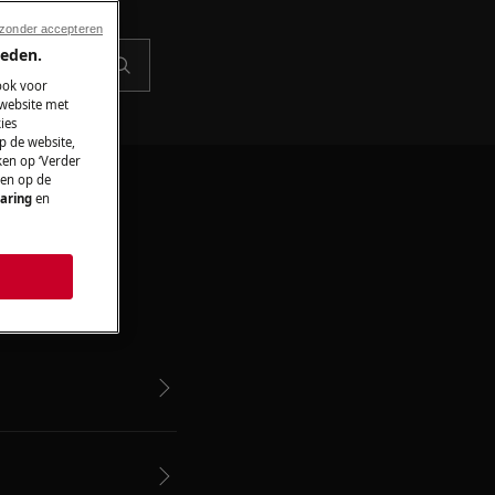
 zonder accepteren
ieden.
ook voor
 website met
ies
p de website,
ken op ‘Verder
 en op de
aring
en
ns