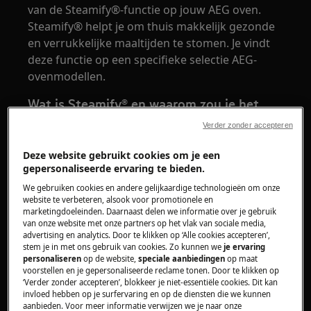
van de Steamify®-functie op jouw AEG oven.
Steamify® helpt je om thuis makkelijk gezonde
en verrukkelijke maaltijden te stomen. Je vindt
deze functie op een specifieke selectie AEG-
ovenmodellen.
Wat is Steamify® en waarom zou je het
gebruiken?
Verder zonder accepteren
De meeste mensen zijn zich niet bewust van de
Deze website gebruikt cookies om je een
vele voordelen die stoomkoken te bieden heeft.
gepersonaliseerde ervaring te bieden.
Koken met stoom behoudt voedingsstoffen,
We gebruiken cookies en andere gelijkaardige technologieën om onze
vitamines, kleur- en smaakstoffen. Je maaltijden
website te verbeteren, alsook voor promotionele en
marketingdoeleinden. Daarnaast delen we informatie over je gebruik
bevatten minder vet doordat je minder olie
van onze website met onze partners op het vlak van sociale media,
gebruikt en sappen blijven moeiteloos
advertising en analytics. Door te klikken op ‘Alle cookies accepteren’,
behouden. Als je met stoom kookt, kan je je
stem je in met ons gebruik van cookies. Zo kunnen we
je ervaring
personaliseren
op de website,
speciale aanbiedingen
op maat
verheugen op gezondere en sappigere
voorstellen en je gepersonaliseerde reclame tonen. Door te klikken op
maaltijden.
‘Verder zonder accepteren’, blokkeer je niet-essentiële cookies. Dit kan
invloed hebben op je surfervaring en op de diensten die we kunnen
aanbieden. Voor meer informatie verwijzen we je naar onze