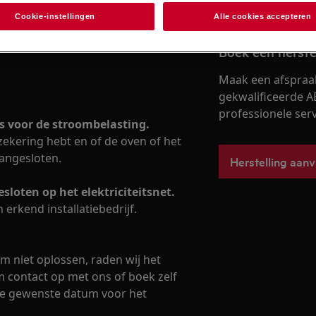
Cookie-instellingen
Alle cookies accepteren
Boek een herste
Maak een afspraa
gekwalificeerde A
professionele servi
is voor de stroombelasting.
 zekering hebt en of de oven of het
aangesloten.
Herstelling aan
esloten op het elektriciteitsnet.
 erkend installatiebedrijf.
m niet oplossen, raden wij het
 contact op met ons of boek zelf
 de gewenste datum voor het