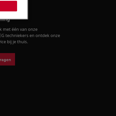
lling
k met één van onze
EG techniekers en ontdek onze
ce bij je thuis.
vragen