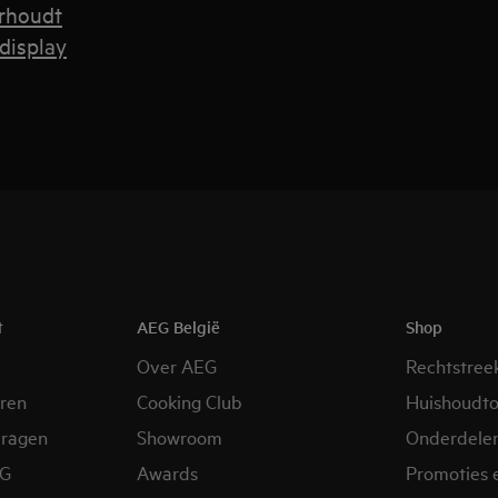
rhoudt
display
t
AEG België
Shop
Over AEG
Rechtstree
eren
Cooking Club
Huishoudto
vragen
Showroom
Onderdele
EG
Awards
Promoties 