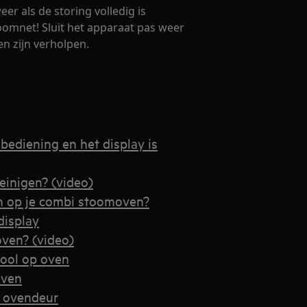
eer als de storing volledig is
oomnet! Sluit het apparaat pas weer
en zijn verholpen.
bediening en het display is
einigen? (video)
n op je combi stoomoven?
display
oven? (video)
ool op oven
oven
e ovendeur