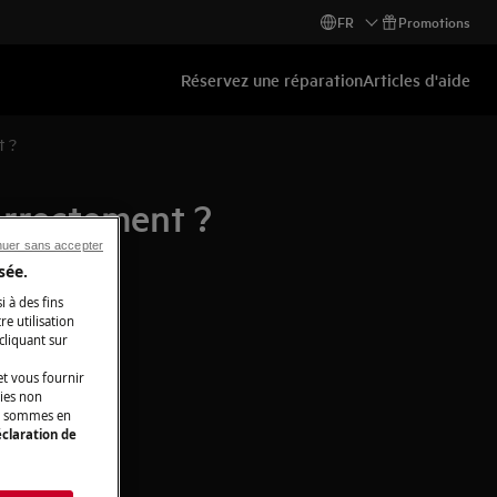
FR
Promotions
Réservez une réparation
Articles d'aide
t ?
orrectement ?
nuer sans accepter
sée.
i à des fins
e utilisation
 cliquant sur
t vous fournir
kies non
ous sommes en
claration de