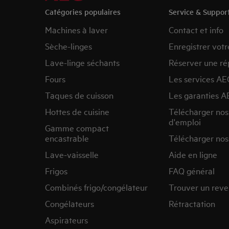
Catégories populaires
Service & Suppor
Machines à laver
Contact et info
Sèche-linges
Enregistrer votr
Lave-linge séchants
Réserver une ré
Fours
Les services AE
Taques de cuisson
Les garanties A
Hottes de cuisine
Télécharger no
d'emploi
Gamme compact
encastrable
Télécharger nos
Lave-vaisselle
Aide en ligne
Frigos
FAQ général
Combinés frigo/congélateur
Trouver un rev
Congélateurs
Rétractation
Aspirateurs