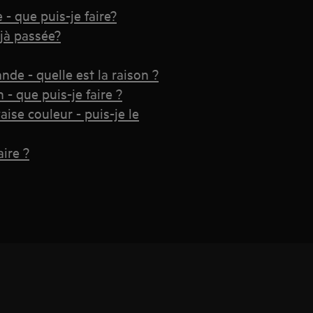
 que puis-je faire?
jà passée?
de - quelle est la raison ?
 - que puis-je faire ?
se couleur - puis-je le
aire ?