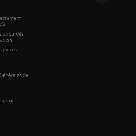
rectement
EG
s appareils
agers
s pièces
 Générales de
e retour