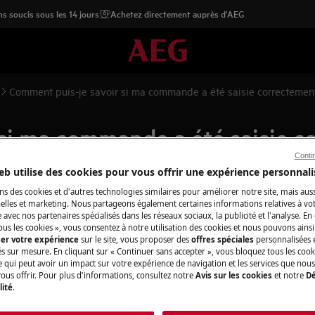
s soucis sous les 14 jours
Achetez directement auprès d'AEG
Comment puis-je savoir si ma commande a été saisie correctemen
si ma commande a été saisie c
Conti
eb utilise des cookies pour vous offrir une expérience personnali
ns des cookies et d'autres technologies similaires pour améliorer notre site, mais auss
lles et marketing. Nous partageons également certaines informations relatives à votr
aisie correctement ?
e avec nos partenaires spécialisés dans les réseaux sociaux, la publicité et l'analyse. En
ous les cookies », vous consentez à notre utilisation des cookies et nous pouvons ainsi
ser votre expérience
sur le site, vous proposer des
offres spéciales
personnalisées e
és sur mesure. En cliquant sur « Continuer sans accepter », vous bloquez tous les coo
ce qui peut avoir un impact sur votre expérience de navigation et les services que n
 envoyée, vous recevrez un courriel
ous offrir. Pour plus d'informations, consultez notre
Avis sur les cookies
et notre
Dé
lité
.
ns relatives à votre achat sur
veuillez vérifier que vous nous avez