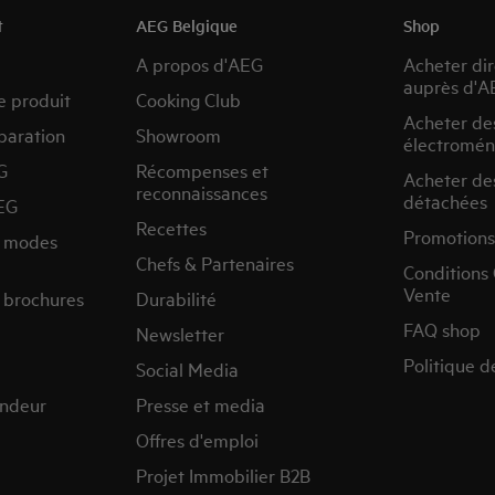
t
AEG Belgique
Shop
A propos d'AEG
Acheter di
auprès d'A
e produit
Cooking Club
Acheter de
paration
Showroom
électromén
G
Récompenses et
Acheter de
reconnaissances
détachées
EG
Recettes
Promotions
s modes
Chefs & Partenaires
Conditions
Vente
 brochures
Durabilité
FAQ shop
Newsletter
Politique d
Social Media
endeur
Presse et media
Offres d'emploi
Projet Immobilier B2B