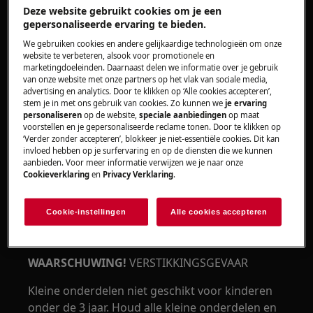
Deze website gebruikt cookies om je een
gepersonaliseerde ervaring te bieden.
WAARSCHUWING!
RISICO OP KNELLEN
We gebruiken cookies en andere gelijkaardige technologieën om onze
website te verbeteren, alsook voor promotionele en
marketingdoeleinden. Daarnaast delen we informatie over je gebruik
van onze website met onze partners op het vlak van sociale media,
advertising en analytics. Door te klikken op ‘Alle cookies accepteren’,
stem je in met ons gebruik van cookies. Zo kunnen we
je ervaring
personaliseren
op de website,
speciale aanbiedingen
op maat
voorstellen en je gepersonaliseerde reclame tonen. Door te klikken op
Draag veiligheidshandschoenen als u
‘Verder zonder accepteren’, blokkeer je niet-essentiële cookies. Dit kan
onderhouds- of herstelwerkzaamheden uitvoert
invloed hebben op je surfervaring en op de diensten die we kunnen
aanbieden. Voor meer informatie verwijzen we je naar onze
waarbij riemen betrokken zijn.
Cookieverklaring
en
Privacy Verklaring
.
Cookie-instellingen
Alle cookies accepteren
WAARSCHUWING!
VERSTIKKINGSGEVAAR
Kleine onderdelen niet geschikt voor kinderen
onder de 3 jaar. Houd alle kleine onderdelen en