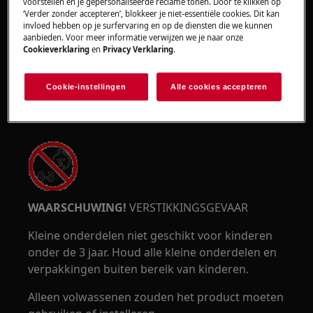
voorstellen en je gepersonaliseerde reclame tonen. Door te klikken op
‘Verder zonder accepteren’, blokkeer je niet-essentiële cookies. Dit kan
invloed hebben op je surfervaring en op de diensten die we kunnen
aanbieden. Voor meer informatie verwijzen we je naar onze
Cookieverklaring
en
Privacy Verklaring
.
Draag veiligheidshandschoenen als u
Cookie-instellingen
Alle cookies accepteren
onderhouds- of herstelwerkzaamheden uitvoert
waarbij riemen betrokken zijn.
WAARSCHUWING!
VERSTIKKINGSGEVAAR
Kleine onderdelen niet geschikt voor kinderen
onder de 3 jaar. Houd alle kleine onderdelen en
verpakkingen buiten bereik van kinderen.
Alleen volwassenen zouden het product moeten