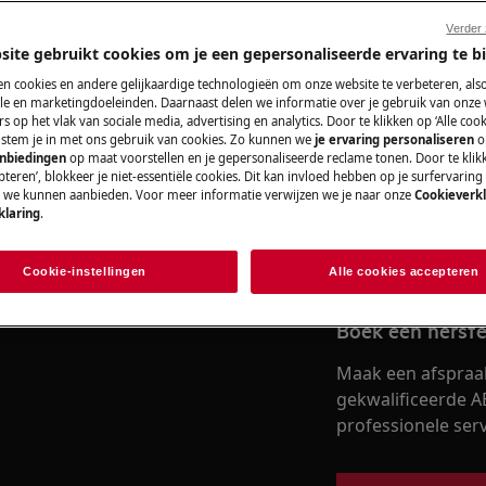
Verder
site gebruikt cookies om je een gepersonaliseerde ervaring te b
e handleiding van uw product voordat
Vind je gebruik
www.electrolux.com/support/user-manuals/
n cookies en andere gelijkaardige technologieën om onze website te verbeteren, als
e en marketingdoeleinden. Daarnaast delen we informatie over je gebruik van onze
Los problemen op 
s op het vlak van sociale media, advertising en analytics. Door te klikken op ‘Alle cook
, stem je in met ons gebruik van cookies. Zo kunnen we
je ervaring personaliseren
o
documentatie voor 
anbiedingen
op maat voorstellen en je gepersonaliseerde reclame tonen. Door te klik
teren’, blokkeer je niet-essentiële cookies. Dit kan invloed hebben op je surfervaring
e we kunnen aanbieden. Voor meer informatie verwijzen we je naar onze
Cookieverkl
klaring
.
 SCHOK
Vind de gebruik
 het stopcontact voordat u enige
Cookie-instellingen
Alle cookies accepteren
Boek een herste
Maak een afspraa
gekwalificeerde A
professionele servi