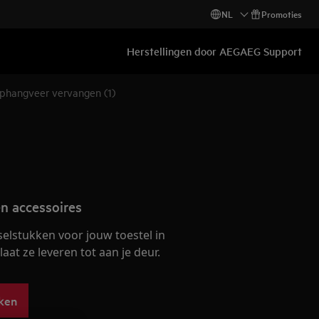
NL
Promoties
Herstellingen door AEG
AEG Support
phangveer vervangen (1)
n accessoires
selstukken voor jouw toestel in
at ze leveren tot aan je deur.
ken