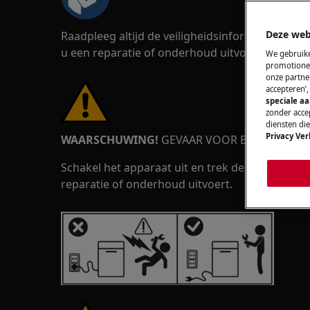
Deze web
Raadpleeg altijd de veiligheidsinformatie in d
u een reparatie of onderhoud uitvoert.
https://
We gebruike
promotionel
onze partner
accepteren’
speciale a
zonder accep
diensten di
Privacy Ver
WAARSCHUWING!
GEVAAR VOOR ELEKTRISCHE
Schakel het apparaat uit en trek de stekker uit
reparatie of onderhoud uitvoert.