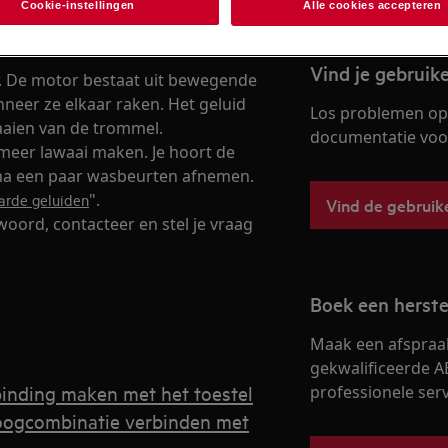
Cookie-instellingen
Alle cookies accepteren
oemend geluid maakt tijdens het
Vind je gebruik
r. De motor bestaat uit bewegende
neer ze elkaar raken. Het geluid
Los problemen op 
aaien van de trommel.
documentatie voor 
meer lawaai maken. Je hoort de
l na een paar wasbeurten afnemen.
".
arde geluiden
Vind de gebruik
woord, contacteer en stel je vraag
Boek een herste
Maak een afspraa
gekwalificeerde A
binding maken met het toestel
professionele servi
oogcombinatie verbinden met