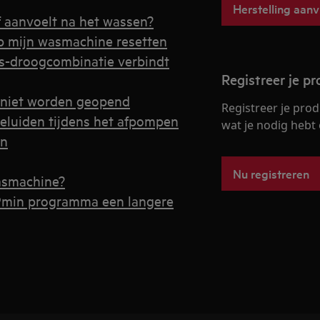
Herstelling aan
f aanvoelt na het wassen?
op mijn wasmachine resetten
s-droogcombinatie verbindt
Registreer je p
 niet worden geopend
Registreer je prod
eluiden tijdens het afpompen
wat je nodig hebt 
en
Nu registreren
wasmachine?
9min programma een langere