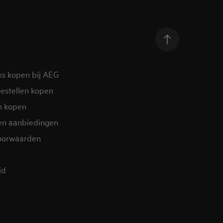
ks kopen bij AEG
estellen kopen
n kopen
en aanbiedingen
oorwaarden
d​