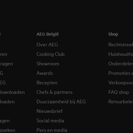
t
AEG België
Shop
Over AEG
Rechtstree
eren
Cooking Club
Huishoudto
vragen
Showroom
Onderdele
EG
Awards
Promoties 
AEG
Recepten
Verkoopsv
downloaden
Chefs & partners
FAQ shop
loaden
Duurzaamheid bij AEG
Retourbelei
Nieuwsbrief
ragen
Social media
zoeken
Pers en media