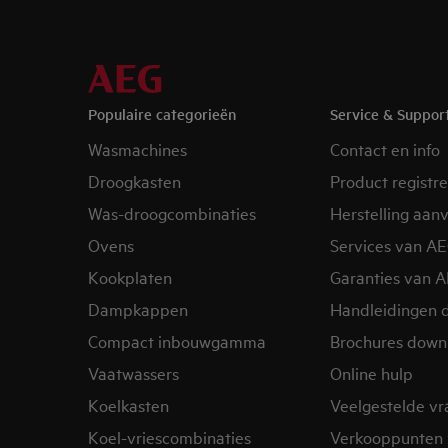
Populaire categorieën
Service & Suppor
Wasmachines
Contact en info
Droogkasten
Product registr
Was-droogcombinaties
Herstelling aan
Ovens
Services van A
Kookplaten
Garanties van 
Dampkappen
Handleidingen 
Compact inbouwgamma
Brochures down
Vaatwassers
Online hulp
Koelkasten
Veelgestelde v
Koel-vriescombinaties
Verkooppunten 