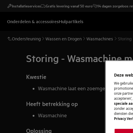
Installatieservices
Gratis levering vanaf 50 euro
14 dagen zorgeloos r
Onderdelen & accessoires
Hulpartikels
Ondersteuning
Wassen en Drogen
Wasmachines
Storing
Storing - Wasmachine m
Deze web
Kwestie
We gebruike
Wasmachine laat een zoemgeluid horen ti
promotionel
onze partner
accepteren’
Heeft betrekking op
speciale a
zonder accep
diensten di
Wasmachine
Privacy Ver
Oplossing