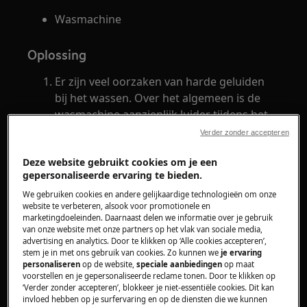
Wasmachine
Oplossing
Er zijn veel oorzaken van harde geluiden
bij het wassen. Over het algemeen is de
wasmachine aanzienlijk luider tijdens het
centrifugeren dan tijdens het wassen.
Verder zonder accepteren
Voor een nieuw toestel: Controleer of de
Deze website gebruikt cookies om je een
transportbeveiliging aan de achterzijde
gepersonaliseerde ervaring te bieden.
van de machine is verwijderd. Verwijder
We gebruiken cookies en andere gelijkaardige technologieën om onze
zowel de schroeven als de kunststof
website te verbeteren, alsook voor promotionele en
afstandsbussen (zie onderstaande
marketingdoeleinden. Daarnaast delen we informatie over je gebruik
afbeelding). Lees ook het artikel:
Transport
van onze website met onze partners op het vlak van sociale media,
advertising en analytics. Door te klikken op ‘Alle cookies accepteren’,
.
van een wasmachine
stem je in met ons gebruik van cookies. Zo kunnen we
je ervaring
Meer informatie is terug te vinden in de
personaliseren
op de website,
speciale aanbiedingen
op maat
voorstellen en je gepersonaliseerde reclame tonen. Door te klikken op
gebruiksaanwijzing of in de aparte
‘Verder zonder accepteren’, blokkeer je niet-essentiële cookies. Dit kan
montagehandleiding die bij de
invloed hebben op je surfervaring en op de diensten die we kunnen