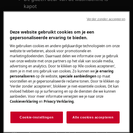
kapot
De glazen deur van de wasmachine heeft
Verder zonder accepteren
krassen aan de binnenkant
Deze website gebruikt cookies om je een
Heeft betrekking op
gepersonaliseerde ervaring te bieden.
We gebruiken cookies en andere gelijkaardige technologieën om onze
Wasmachine aan de voorzijde
website te verbeteren, alsook voor promotionele en
(geïntegreerd en vrijstaand)
marketingdoeleinden. Daarnaast delen we informatie over je gebruik
wasdroger
van onze website met onze partners op het vlak van sociale media,
advertising en analytics. Door te klikken op ‘Alle cookies accepteren’,
stem je in met ons gebruik van cookies. Zo kunnen we
je ervaring
Oplossing
personaliseren
op de website,
speciale aanbiedingen
op maat
voorstellen en je gepersonaliseerde reclame tonen. Door te klikken op
‘Verder zonder accepteren’, blokkeer je niet-essentiële cookies. Dit kan
1. Neem contact op met onze
klantenservice
.
invloed hebben op je surfervaring en op de diensten die we kunnen
aanbieden. Voor meer informatie verwijzen we je naar onze
Als de patrijspoort / glazen deur is gebroken of
Cookieverklaring
en
Privacy Verklaring
.
een barst heeft, raden we u aan een afspraak te
maken voor een technicus om de storing te
Cookie-instellingen
Alle cookies accepteren
verhelpen.