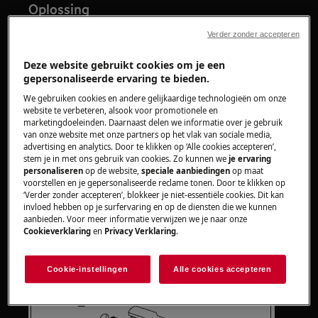
Oplossing
Check of de waterkraan opengedraaid
Verder zonder accepteren
staat.
Deze website gebruikt cookies om je een
Draai de kraan dicht, maak de slang los
gepersonaliseerde ervaring te bieden.
van de kraan en reinig de filter van de
We gebruiken cookies en andere gelijkaardige technologieën om onze
toevoerslang. Sluit de toevoerslang weer
website te verbeteren, alsook voor promotionele en
aan en draai de kraan weer open.
marketingdoeleinden. Daarnaast delen we informatie over je gebruik
van onze website met onze partners op het vlak van sociale media,
advertising en analytics. Door te klikken op ‘Alle cookies accepteren’,
stem je in met ons gebruik van cookies. Zo kunnen we
je ervaring
personaliseren
op de website,
speciale aanbiedingen
op maat
voorstellen en je gepersonaliseerde reclame tonen. Door te klikken op
‘Verder zonder accepteren’, blokkeer je niet-essentiële cookies. Dit kan
invloed hebben op je surfervaring en op de diensten die we kunnen
aanbieden. Voor meer informatie verwijzen we je naar onze
Cookieverklaring
en
Privacy Verklaring
.
Cookie-instellingen
Alle cookies accepteren