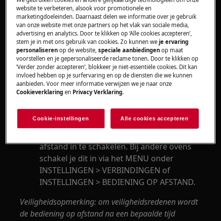
Zorg ervoor dat je oven met wifi is
website te verbeteren, alsook voor promotionele en
verbonden.
marketingdoeleinden. Daarnaast delen we informatie over je gebruik
van onze website met onze partners op het vlak van sociale media,
Schakel bediening op afstand in (toestaan
advertising en analytics. Door te klikken op ‘Alle cookies accepteren’,
van afstandsbediening): bediening op
stem je in met ons gebruik van cookies. Zo kunnen we
je ervaring
afstand moet ingeschakeld zijn zodat veel
personaliseren
op de website,
speciale aanbiedingen
op maat
voorstellen en je gepersonaliseerde reclame tonen. Door te klikken op
functies van de app werken – alle functies
‘Verder zonder accepteren’, blokkeer je niet-essentiële cookies. Dit kan
waarbij de app de oveninstellingen bedient
invloed hebben op je surfervaring en op de diensten die we kunnen
aanbieden. Voor meer informatie verwijzen we je naar onze
of wijzigt. Bediening op afstand wordt
Cookieverklaring
en
Privacy Verklaring
.
aangeduid met dit pictogram
. Bij
Cookie-instellingen
Alle cookies accepteren
bepaalde ovens kun je gewoon op dit
pictogram klikken om bediening op
afstand in te schakelen. Bij andere ovens
schakel je dit in via het MENU onder
INSTELLINGEN > VERBINDINGEN of
INSTELLINGEN > BEDIENING OP AFSTAND.
Veiligheidsopmerking: om veiligheidsredenen wordt
de bediening op afstand na een bepaalde tijd