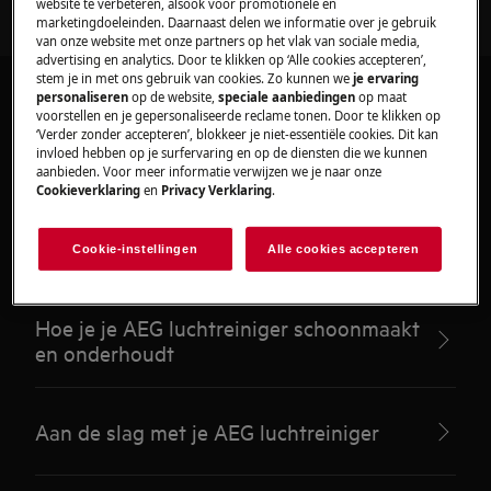
website te verbeteren, alsook voor promotionele en
marketingdoeleinden. Daarnaast delen we informatie over je gebruik
van onze website met onze partners op het vlak van sociale media,
advertising en analytics. Door te klikken op ‘Alle cookies accepteren’,
stem je in met ons gebruik van cookies. Zo kunnen we
je ervaring
personaliseren
op de website,
speciale aanbiedingen
op maat
voorstellen en je gepersonaliseerde reclame tonen. Door te klikken op
‘Verder zonder accepteren’, blokkeer je niet-essentiële cookies. Dit kan
invloed hebben op je surfervaring en op de diensten die we kunnen
Aanbevolen artikelen
aanbieden. Voor meer informatie verwijzen we je naar onze
Cookieverklaring
en
Privacy Verklaring
.
voor Luchtreinigers
Cookie-instellingen
Alle cookies accepteren
Hoe je je AEG luchtreiniger schoonmaakt
en onderhoudt
Aan de slag met je AEG luchtreiniger