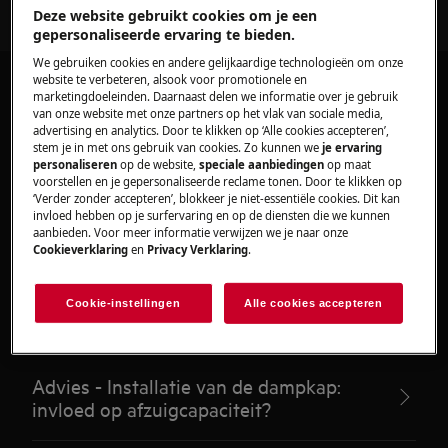
Deze website gebruikt cookies om je een
gepersonaliseerde ervaring te bieden.
We gebruiken cookies en andere gelijkaardige technologieën om onze
website te verbeteren, alsook voor promotionele en
marketingdoeleinden. Daarnaast delen we informatie over je gebruik
van onze website met onze partners op het vlak van sociale media,
advertising en analytics. Door te klikken op ‘Alle cookies accepteren’,
stem je in met ons gebruik van cookies. Zo kunnen we
je ervaring
Aanbevolen artikelen
personaliseren
op de website,
speciale aanbiedingen
op maat
voorstellen en je gepersonaliseerde reclame tonen. Door te klikken op
voor Dampkappen
‘Verder zonder accepteren’, blokkeer je niet-essentiële cookies. Dit kan
invloed hebben op je surfervaring en op de diensten die we kunnen
aanbieden. Voor meer informatie verwijzen we je naar onze
Cookieverklaring
en
Privacy Verklaring
.
Hoe de AEG Hob²Hood®-functie
Cookie-instellingen
Alle cookies accepteren
gebruiken
Advies - Installatie van de dampkap:
invloed op afzuigcapaciteit?