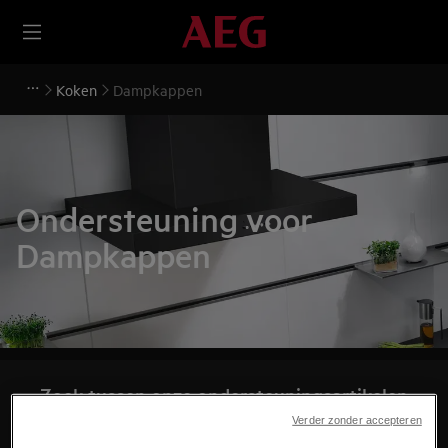
Koken
Dampkappen
Ondersteuning voor
Dampkappen
Zoek tussen onze ondersteuningsartikelen
Verder zonder accepteren