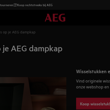
etourneren
Koop rechtstreeks bij AEG
es op je AEG dampkap
p je AEG dampkap
Wisselstukken e
Vind originele wis
onze webshop en la
Koop wisselstuk