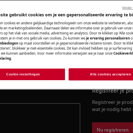
Verder
site gebruikt cookies om je een gepersonaliseerde ervaring te b
Vind je gebruik
n cookies en andere gelijkaardige technologieën om onze website te verbeteren, als
e en marketingdoeleinden. Daarnaast delen we informatie over je gebruik van onze
tellingen en functies waarmee je er
Los problemen op 
s op het vlak van sociale media, advertising en analytics. Door te klikken op ‘Alle cook
, stem je in met ons gebruik van cookies. Zo kunnen we
je ervaring personaliseren
o
documentatie voor 
anbiedingen
op maat voorstellen en je gepersonaliseerde reclame tonen. Door te klik
teren’, blokkeer je niet-essentiële cookies. Dit kan invloed hebben op je surfervaring
instellingen en functies. Bovendien
e we kunnen aanbieden. Voor meer informatie verwijzen we je naar onze
Cookieverkl
klaring
.
Vind de gebruik
rschillen.
voor meer informatie over
Cookie-instellingen
Alle cookies accepteren
Registreer je p
Registreer je prod
wat je nodig hebt 
Nu registreren