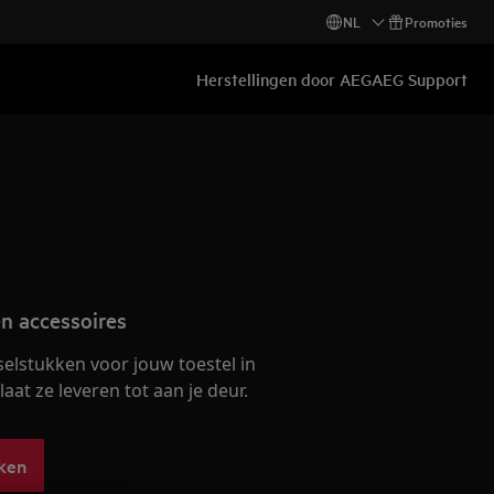
NL
Promoties
Herstellingen door AEG
AEG Support
n accessoires
selstukken voor jouw toestel in
at ze leveren tot aan je deur.
ken