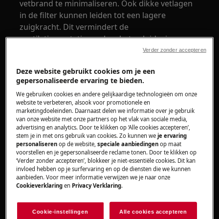
vetbrand te minimaliseren. Ook dikke vetlagen
in de filter kunnen leiden tot een lagere
zuigkracht. Dit vermindert de
ventilatieprestaties en kan het geluidsniveau
verhogen.
Verder zonder accepteren
Herbruikbare aluminium en stalen filters
Deze website gebruikt cookies om je een
gepersonaliseerde ervaring te bieden.
We gebruiken cookies en andere gelijkaardige technologieën om onze
website te verbeteren, alsook voor promotionele en
marketingdoeleinden. Daarnaast delen we informatie over je gebruik
van onze website met onze partners op het vlak van sociale media,
advertising en analytics. Door te klikken op ‘Alle cookies accepteren’,
stem je in met ons gebruik van cookies. Zo kunnen we
je ervaring
personaliseren
op de website,
speciale aanbiedingen
op maat
voorstellen en je gepersonaliseerde reclame tonen. Door te klikken op
‘Verder zonder accepteren’, blokkeer je niet-essentiële cookies. Dit kan
invloed hebben op je surfervaring en op de diensten die we kunnen
aanbieden. Voor meer informatie verwijzen we je naar onze
Cookieverklaring
en
Privacy Verklaring
.
Cookie-instellingen
Alle cookies accepteren