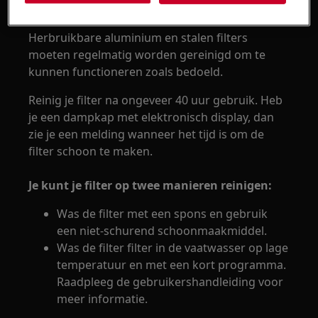
Herbruikbare aluminium en stalen filters
moeten regelmatig worden gereinigd om te
kunnen functioneren zoals bedoeld.
Reinig je filter na ongeveer 40 uur gebruik. Heb
je een dampkap met elektronisch display, dan
zie je een melding wanneer het tijd is om de
filter schoon te maken.
Je kunt je filter op twee manieren reinigen:
Was de filter met een spons en gebruik
een niet-schurend schoonmaakmiddel.
Was de filter filter in de vaatwasser op lage
temperatuur en met een kort programma.
Raadpleeg de gebruikershandleiding voor
meer informatie.