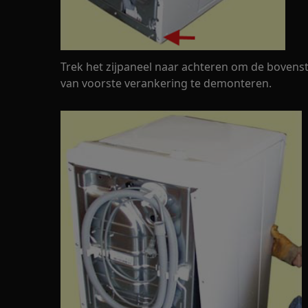
Trek het zijpaneel naar achteren om de bovens
van voorste verankering te demonteren.