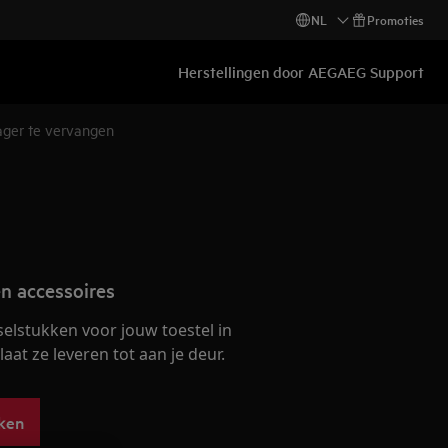
NL
Promoties
Herstellingen door AEG
AEG Support
ger te vervangen
n accessoires
selstukken voor jouw toestel in
at ze leveren tot aan je deur.
ken