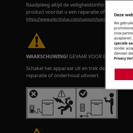
Raadpleeg altijd de veiligheidsinformatie in d
product voordat u een reparatie of onderhoud 
Deze web
https://www.electrolux.com/support/user-manuals/
We gebruike
promotionel
onze partner
accepteren’
speciale a
zonder accep
diensten di
WAARSCHUWING!
GEVAAR VOOR ELEKTRISCHE
Privacy Ver
Schakel het apparaat uit en trek de stekker uit
reparatie of onderhoud uitvoert.