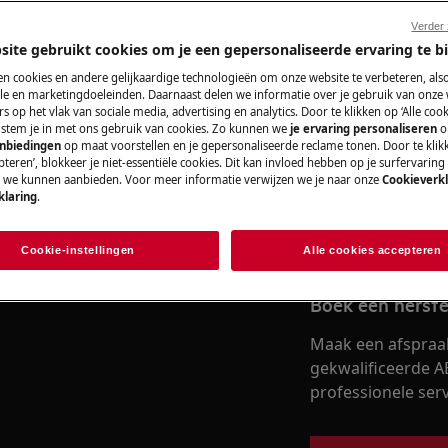
e gebruikershandleiding van uw
Verder
uitvoert.
site gebruikt cookies om je een gepersonaliseerde ervaring te b
Vind je gebruik
n cookies en andere gelijkaardige technologieën om onze website te verbeteren, als
e en marketingdoeleinden. Daarnaast delen we informatie over je gebruik van onze
Los problemen op 
s op het vlak van sociale media, advertising en analytics. Door te klikken op ‘Alle cook
, stem je in met ons gebruik van cookies. Zo kunnen we
je ervaring personaliseren
o
documentatie voor 
anbiedingen
op maat voorstellen en je gepersonaliseerde reclame tonen. Door te klik
teren’, blokkeer je niet-essentiële cookies. Dit kan invloed hebben op je surfervaring
e we kunnen aanbieden. Voor meer informatie verwijzen we je naar onze
Cookieverkl
 SCHOK
klaring
.
Vind de gebruik
 het stopcontact voordat u enige
Cookie-instellingen
Alle cookies accepteren
Boek een herste
Maak een afspraa
gekwalificeerde A
professionele servi