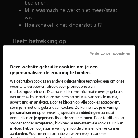
bedienen.
Mijn wasmachine werkt niet meer/staat
vast.
Hoe schakel ik het kinderslot uit?
Heeft betrekking op
Wasmachine
Verder zonder accepteren
Deze website gebruikt cookies om je een
Oplossing
gepersonaliseerde ervaring te bieden.
Een hangslot op het display betekent dat het
We gebruiken cookies en andere gelijkaardige technologieën om onze
website te verbeteren, alsook voor promotionele en
kinderslot is geactiveerd.
marketingdoeleinden. Daarnaast delen we informatie over je gebruik
Als het kinderslot is ingeschakeld, kan je geen
van onze website met onze partners op het vlak van sociale media,
advertising en analytics. Door te klikken op ‘Alle cookies accepteren’,
andere handeling meer uitvoeren dan de
stem je in met ons gebruik van cookies. Zo kunnen we
je ervaring
wasmachine aan- of uitzetten.
personaliseren
op de website,
speciale aanbiedingen
op maat
voorstellen en je gepersonaliseerde reclame tonen. Door te klikken op
Er bestaat een grote verscheidenheid aan
‘Verder zonder accepteren’, blokkeer je niet-essentiële cookies. Dit kan
invloed hebben op je surfervaring en op de diensten die we kunnen
bedieningspanelen/weergaveconfiguraties.
aanbieden. Voor meer informatie verwijzen we je naar onze
Gewoonlijk worden de kinderslottoetsen