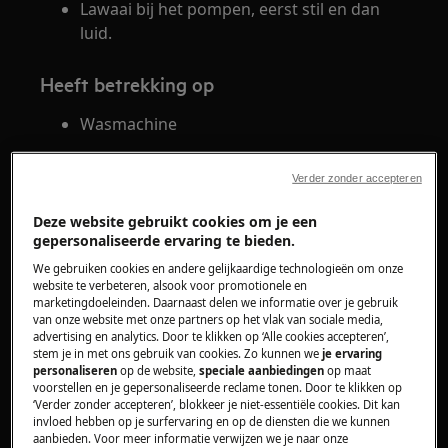
Lawaai bij het pompen, eerst stil en dan
luid.
Heeft betrekking op
Wasmachine
Oplossing
Verder zonder accepteren
Het is normaal dat de wasmachine tijdens
Deze website gebruikt cookies om je een
een programma herhaaldelijk een
gepersonaliseerde ervaring te bieden.
brommend of pompend geluid maakt.
We gebruiken cookies en andere gelijkaardige technologieën om onze
De volgende geluiden zijn normaal en
website te verbeteren, alsook voor promotionele en
marketingdoeleinden. Daarnaast delen we informatie over je gebruik
duiden niet op een storing:
van onze website met onze partners op het vlak van sociale media,
advertising en analytics. Door te klikken op ‘Alle cookies accepteren’,
Aan het begin van een programma wordt
stem je in met ons gebruik van cookies. Zo kunnen we
je ervaring
personaliseren
op de website,
speciale aanbiedingen
op maat
er kort water weggepompt.
voorstellen en je gepersonaliseerde reclame tonen. Door te klikken op
Afhankelijk van het programma pompt de
‘Verder zonder accepteren’, blokkeer je niet-essentiële cookies. Dit kan
machine leeg aan het einde van de
invloed hebben op je surfervaring en op de diensten die we kunnen
aanbieden. Voor meer informatie verwijzen we je naar onze
hoofdwas, tijdens de spoelfasen en voor