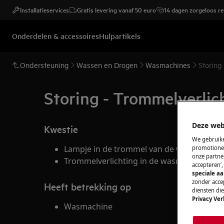
Installatieservices
Gratis levering vanaf 50 euro
14 dagen zorgeloos r
Onderdelen & accessoires
Hulpartikels
Ondersteuning
Wassen en Drogen
Wasmachines
Storing
Storing - Trommelverlic
Deze web
Kwestie
We gebruike
Lampje in de trommel van de wasmachine d
promotionel
onze partner
Trommelverlichting in de wasmachine is d
accepteren’
speciale a
zonder accep
Heeft betrekking op
diensten di
Privacy Ver
Wasmachine