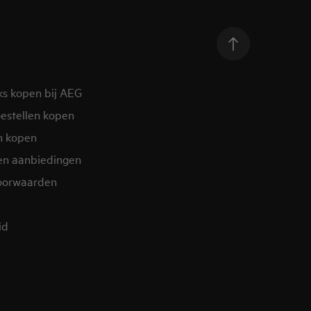
ks kopen bij AEG
estellen kopen
n kopen
en aanbiedingen
oorwaarden
d​