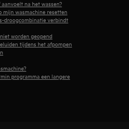
f aanvoelt na het wassen?
op mijn wasmachine resetten
s-droogcombinatie verbindt
 niet worden geopend
eluiden tijdens het afpompen
en
wasmachine?
9min programma een langere