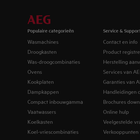
Populaire categorieën
Service & Suppor
Wasmachines
Contact en info
Droogkasten
Product registr
Was-droogcombinaties
Herstelling aan
Ovens
Services van A
Kookplaten
Garanties van 
Dampkappen
Handleidingen 
Compact inbouwgamma
Brochures down
Vaatwassers
Online hulp
Koelkasten
Veelgestelde v
Koel-vriescombinaties
Verkooppunten 