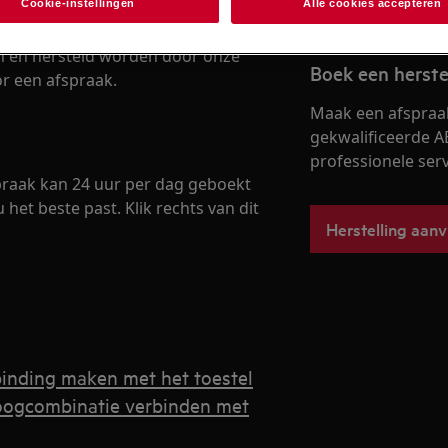
Cookie-instellingen
Alle cookies accepteren
n en hersteld worden door onze
Boek een herste
r een afspraak.
Maak een afspraa
gekwalificeerde A
professionele servi
praak kan 24 uur per dag geboekt
het beste past. Klik rechts van dit
Herstelling aan
binding maken met het toestel
oogcombinatie verbinden met