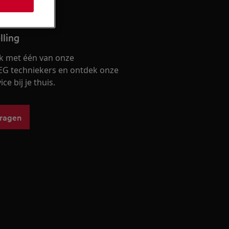
lling
k met één van onze
EG techniekers en ontdek onze
ce bij je thuis.
vragen