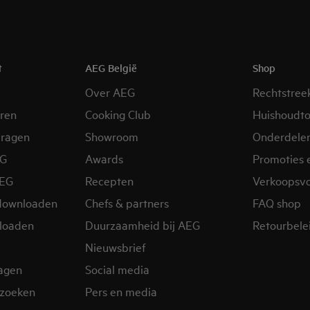
t
AEG België
Shop
Over AEG
Rechtstree
eren
Cooking Club
Huishoudto
vragen
Showroom
Onderdele
EG
Awards
Promoties 
AEG
Recepten
Verkoopsv
downloaden
Chefs & partners
FAQ shop
loaden
Duurzaamheid bij AEG
Retourbelei
Nieuwsbrief
ragen
Social media
zoeken
Pers en media