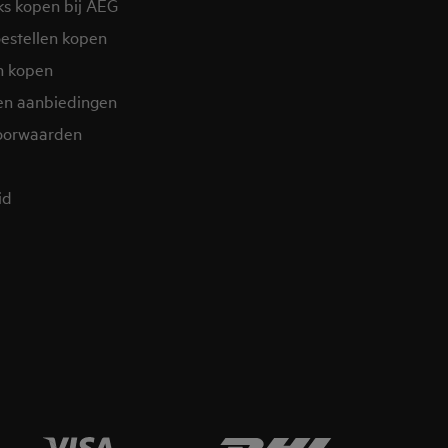
ks kopen bij AEG
estellen kopen
n kopen
en aanbiedingen
oorwaarden
d​