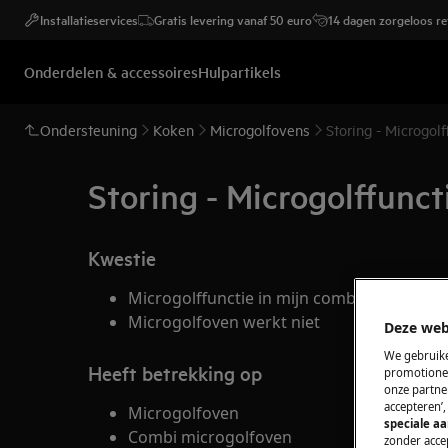
Installatieservices
Gratis levering vanaf 50 euro
14 dagen zorgeloos r
Onderdelen & accessoires
Hulpartikels
Ondersteuning
Koken
Microgolfovens
Storing - Microgol
Storing - Microgolffunct
Kwestie
Microgolffunctie in mijn combi microgolfo
Microgolfoven werkt niet
Deze web
We gebruike
Heeft betrekking op
promotionel
onze partner
accepteren’
Microgolfoven
speciale a
Combi microgolfoven
zonder accep