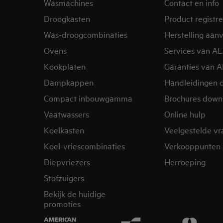
Wasmachines
Contact en info
Droogkasten
Product registr
Was-droogcombinaties
Herstelling aan
Ovens
Services van A
Kookplaten
Garanties van 
Dampkappen
Handleidingen 
Compact inbouwgamma
Brochures down
Vaatwassers
Online hulp
Koelkasten
Veelgestelde v
Koel-vriescombinaties
Verkooppunten 
Diepvriezers
Herroeping
Stofzuigers
Bekijk de huidige
promoties