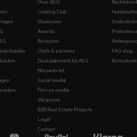
Over AEG
Rechtstree
eren
Cooking Club
Huishoudto
vragen
Showroom
Onderdele
EG
Awards
Promoties 
AEG
Recepten
Verkoopsv
downloaden
Chefs & partners
FAQ shop
loaden
Duurzaamheid bij AEG
Retourbelei
Nieuwsbrief
ragen
Social media
zoeken
Pers en media
Vacatures
B2B Real Estate Projects
Legal
Contact