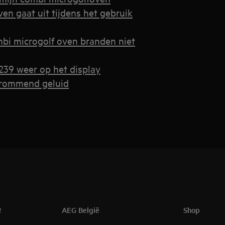
en gaat uit tijdens het gebruik
mbi microgolf oven branden niet
239 weer op het display
brommend geluid
t
AEG België
Shop