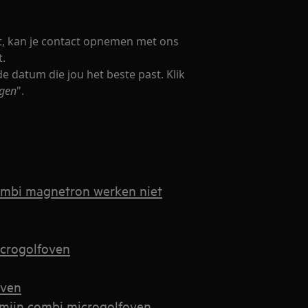
dt, kan je contact opnemen met ons
t.
de datum die jou het beste past. Klik
agen
".
ombi magnetron werken niet
icrogolfoven
oven
t mijn combi microgolfoven