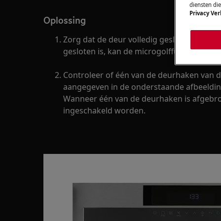
diensten di
Privacy Ver
Oplossing
Zorg dat de deur volledig gesloten is. Wa
gesloten is, kan de microgolffunctie niet 
Controleer of één van de deurhaken van de
aangegeven in de onderstaande afbeeldin
Wanneer één van de deurhaken is afgebrok
ingeschakeld worden.