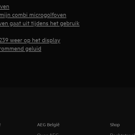
oven
t mijn combi microgolfoven
en gaat uit tijdens het gebruik
239 weer op het display
brommend geluid
t
AEG België
Shop
Over AEG
Rechtstree