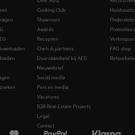
eren
Cooking Club
Huishoudto
vragen
Showroom
Onderdele
EG
Awards
Promoties 
AEG
Recepten
Verkoopsv
downloaden
Chefs & partners
FAQ shop
loaden
Duurzaamheid bij AEG
Retourbelei
Nieuwsbrief
ragen
Social media
zoeken
Pers en media
Vacatures
B2B Real Estate Projects
Legal
Contact