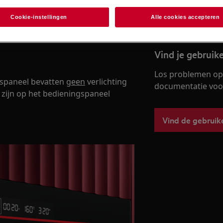
Koop wisselstuk
Cookie-instellingen
Alle cookies accepteren
Vind je gebruik
Los problemen op 
gspaneel bevatten
geen
verlichting
documentatie voor 
 zijn op het bedieningspaneel
Vind de gebruik