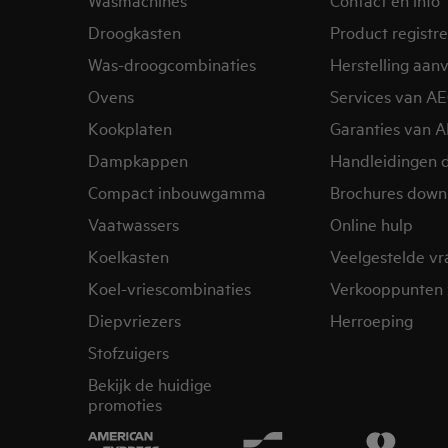
Droogkasten
Product registr
Was-droogcombinaties
Herstelling aan
Ovens
Services van A
Kookplaten
Garanties van 
Dampkappen
Handleidingen 
Compact inbouwgamma
Brochures down
Vaatwassers
Online hulp
Koelkasten
Veelgestelde v
Koel-vriescombinaties
Verkooppunten 
Diepvriezers
Herroeping
Stofzuigers
Bekijk de huidige
promoties