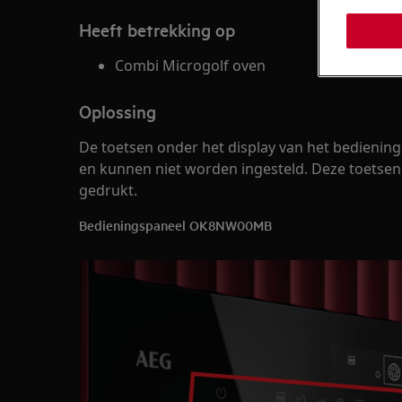
Heeft betrekking op
Combi Microgolf oven
Oplossing
De toetsen onder het display van het bedienin
en kunnen niet worden ingesteld. Deze toetsen
gedrukt.
Bedieningspaneel OK8NW00MB