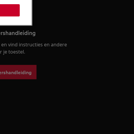
ken
ershandleiding
en vind instructies en andere
je toestel.
ershandleiding