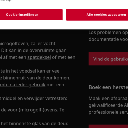
Cookie-instellingen
Alle cookies accepteren
Vind je gebruik
Los problemen op 
documentatie voor 
crogolfoven, zal er vocht
 Dit kan in de ovenruimte gaan
el af met een
spatdeksel
of met een
Vind de gebruik
e in het voedsel kan er veel
e binnenruit van de deur komen.
mte na ieder gebruik
met een
Boek een herste
smiddel en verwijder vetresten:
Maak een afspraa
gekwalificeerde A
de voor (microgolf-)ovens. Te
professionele servi
het binnenste glas van de deur.