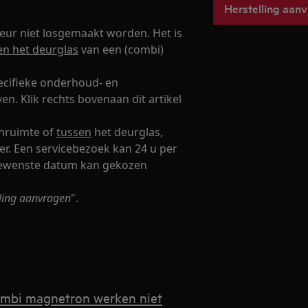
Herstelling aan
eur niet losgemaakt worden. Het is
en het deurglas
van een (combi)
ecifieke onderhoud- en
n. Klik rechts bovenaan dit artikel
enruimte of
tussen
het deurglas,
er. Een servicebezoek kan 24 u per
 gewenste datum kan gekozen
lling aanvragen
".
ombi magnetron werken niet