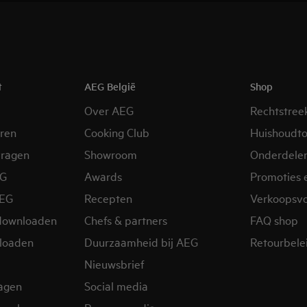
t
AEG België
Shop
Over AEG
Rechtstree
eren
Cooking Club
Huishoudto
vragen
Showroom
Onderdele
EG
Awards
Promoties 
AEG
Recepten
Verkoopsv
downloaden
Chefs & partners
FAQ shop
loaden
Duurzaamheid bij AEG
Retourbelei
Nieuwsbrief
ragen
Social media