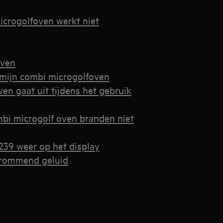
microgolfoven werkt niet
oven
t mijn combi microgolfoven
en gaat uit tijdens het gebruik
mbi microgolf oven branden niet
239 weer op het display
brommend geluid