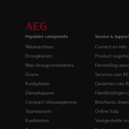
Populaire categorieën
Service & Suppor
Wasmachines
Contact en info
Droogkasten
Product registr
Was-droogcombinaties
Herstelling aan
Ovens
Services van A
Kookplaten
Garanties van 
Dampkappen
Handleidingen 
Compact inbouwgamma
Brochures down
Vaatwassers
Online hulp
Koelkasten
Veelgestelde v