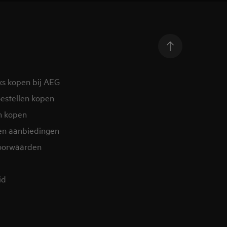
ks kopen bij AEG
estellen kopen
n kopen
en aanbiedingen
oorwaarden
d​