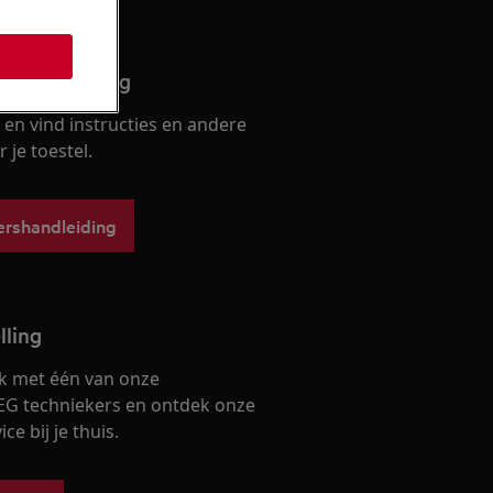
ershandleiding
en vind instructies en andere
je toestel.
ershandleiding
lling
k met één van onze
EG techniekers en ontdek onze
ce bij je thuis.