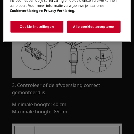
invloed hebben op je surfervaring en op de diensten die we kunnen
aanbieden. Voor meer informatie verwijzen we je naar onze
Cookieverklaring
en
Privacy Verklaring
.
Cookie-instellingen
Alle cookies accepteren
3. Controleer of de afvoerslang correct
gemonteerd is.
Minimale hoogte: 40 cm
Maximale hoogte: 85 cm