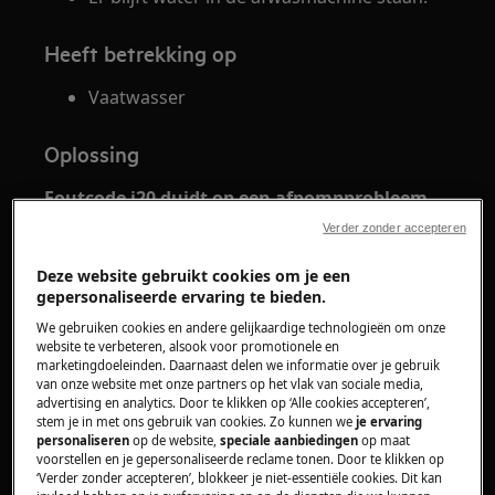
Heeft betrekking op
Vaatwasser
Oplossing
Foutcode i20 duidt op een afpompprobleem.
Verder zonder accepteren
Bij toestellen zonder display wordt deze fout
aangegeven door twe pieptonen/knipperende
Deze website gebruikt cookies om je een
led die met regelmatige tussenpozen worden
gepersonaliseerde ervaring te bieden.
herhaald.
We gebruiken cookies en andere gelijkaardige technologieën om onze
website te verbeteren, alsook voor promotionele en
1. Controleer of de sifon van de gootsteen niet
marketingdoeleinden. Daarnaast delen we informatie over je gebruik
van onze website met onze partners op het vlak van sociale media,
verstopt is.
advertising en analytics. Door te klikken op ‘Alle cookies accepteren’,
stem je in met ons gebruik van cookies. Zo kunnen we
je ervaring
2. Verwijder het schijfje of het dopje waar de
personaliseren
op de website,
speciale aanbiedingen
op maat
voorstellen en je gepersonaliseerde reclame tonen. Door te klikken op
afvoerslang op de sifon is aangesloten. (zie
‘Verder zonder accepteren’, blokkeer je niet-essentiële cookies. Dit kan
onderstaande afbeelding).