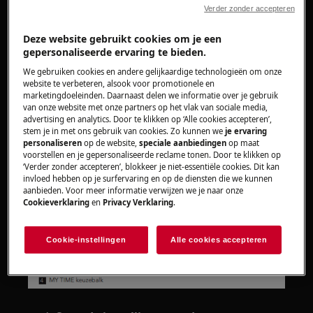
Om de AirDry-functie alsnog uit te schakelen,
Verder zonder accepteren
volgen hierna de stapsgewijze instructies.
Deze website gebruikt cookies om je een
OPMERKING
: De methode kan verschillen
gepersonaliseerde ervaring te bieden.
afhankelijk van het type bedieningspaneel
We gebruiken cookies en andere gelijkaardige technologieën om onze
website te verbeteren, alsook voor promotionele en
van de vaatwasser.
marketingdoeleinden. Daarnaast delen we informatie over je gebruik
van onze website met onze partners op het vlak van sociale media,
Vaatwassers met Quick Select
advertising en analytics. Door te klikken op ‘Alle cookies accepteren’,
bediening:
Als het bedieningspaneel er
stem je in met ons gebruik van cookies. Zo kunnen we
je ervaring
personaliseren
op de website,
speciale aanbiedingen
op maat
gelijkaardig uitziet als de afbeelding
voorstellen en je gepersonaliseerde reclame tonen. Door te klikken op
hierboven, volg dan deze stappen:
‘Verder zonder accepteren’, blokkeer je niet-essentiële cookies. Dit kan
invloed hebben op je surfervaring en op de diensten die we kunnen
aanbieden. Voor meer informatie verwijzen we je naar onze
Cookieverklaring
en
Privacy Verklaring
.
Cookie-instellingen
Alle cookies accepteren