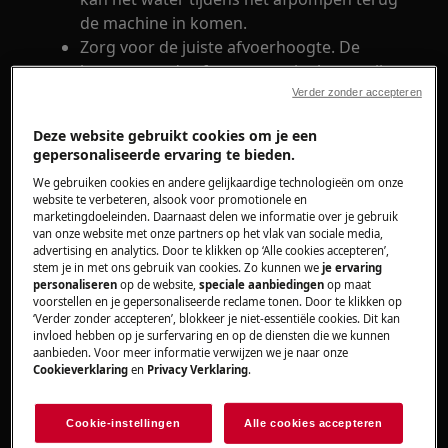
de machine in komen.
Zorg voor de juiste afvoerhoogte. De
hoogte van de afvoer mag niet hoger zijn
dan 100 cm en niet lager dan 60 cm boven
Verder zonder accepteren
de onderkant van de machine. Als de
Deze website gebruikt cookies om je een
afvoer te hoog of te laag is kan de
gepersonaliseerde ervaring te bieden.
afvoerpomp het op te pompen water niet
We gebruiken cookies en andere gelijkaardige technologieën om onze
verwerken.
website te verbeteren, alsook voor promotionele en
Zorg ervoor dat de afvoerslang aan de
marketingdoeleinden. Daarnaast delen we informatie over je gebruik
van onze website met onze partners op het vlak van sociale media,
achterkant van de wasmachine niet
advertising en analytics. Door te klikken op ‘Alle cookies accepteren’,
geknikt, beschadigd of gebogen is. Als de
stem je in met ons gebruik van cookies. Zo kunnen we
je ervaring
slang dubbel gevouwen zit of geknikt is,
personaliseren
op de website,
speciale aanbiedingen
op maat
voorstellen en je gepersonaliseerde reclame tonen. Door te klikken op
kan het water niet worden afgevoerd.
‘Verder zonder accepteren’, blokkeer je niet-essentiële cookies. Dit kan
invloed hebben op je surfervaring en op de diensten die we kunnen
aanbieden. Voor meer informatie verwijzen we je naar onze
Cookieverklaring
en
Privacy Verklaring
.
Cookie-instellingen
Alle cookies accepteren