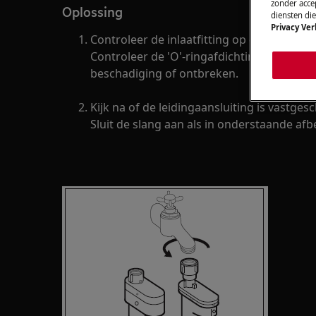
zonder accep
Oplossing
diensten di
Privacy Ver
Controleer de inlaatfitting op de muur of 
Controleer de 'O'-ringafdichting van de t
beschadiging of ontbreken.
Kijk na of de leidingaansluiting is vastge
Sluit de slang aan als in onderstaande afb