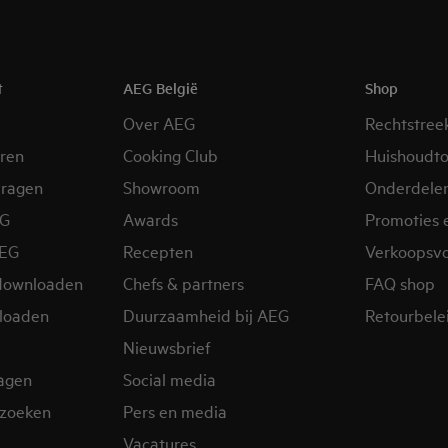
t
AEG België
Shop
Over AEG
Rechtstree
eren
Cooking Club
Huishoudto
vragen
Showroom
Onderdele
EG
Awards
Promoties 
AEG
Recepten
Verkoopsv
downloaden
Chefs & partners
FAQ shop
loaden
Duurzaamheid bij AEG
Retourbelei
Nieuwsbrief
ragen
Social media
zoeken
Pers en media
Vacatures