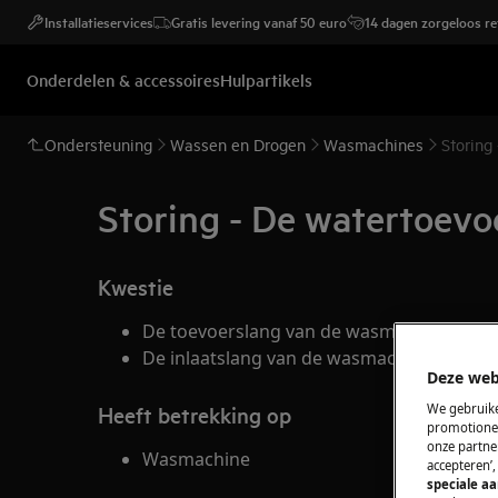
Installatieservices
Gratis levering vanaf 50 euro
14 dagen zorgeloos r
Onderdelen & accessoires
Hulpartikels
Ondersteuning
Wassen en Drogen
Wasmachines
Storing
Storing - De watertoevo
Kwestie
De toevoerslang van de wasmachine lekt.
De inlaatslang van de wasmachine verliest
Deze web
We gebruike
Heeft betrekking op
promotionel
onze partner
Wasmachine
accepteren’
speciale a