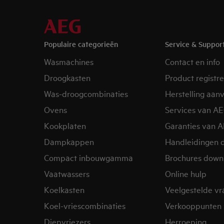
Populaire categorieën
Service & Suppor
Wasmachines
Contact en info
Droogkasten
Product registr
Was-droogcombinaties
Herstelling aan
Ovens
Services van A
Kookplaten
Garanties van 
Dampkappen
Handleidingen 
Compact inbouwgamma
Brochures down
Vaatwassers
Online hulp
Koelkasten
Veelgestelde v
Koel-vriescombinaties
Verkooppunten 
Diepvriezers
Herroeping