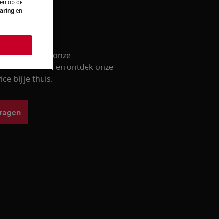
 en op de
aring
en
lling
k met één van onze
EG techniekers en ontdek onze
ce bij je thuis.
vragen