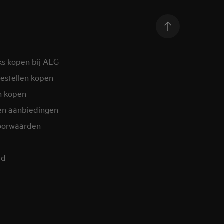
ks kopen bij AEG
estellen kopen
n kopen
en aanbiedingen
oorwaarden
d​