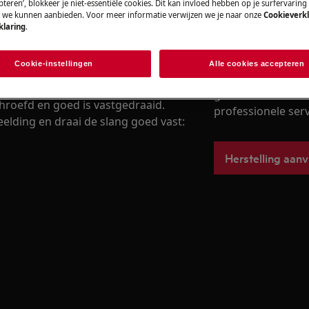
teren’, blokkeer je niet-essentiële cookies. Dit kan invloed hebben op je surfervaring
e we kunnen aanbieden. Voor meer informatie verwijzen we je naar onze
Cookieverkl
klaring
.
kraan.
Boek een herste
oevoerslang op tekenen van
Cookie-instellingen
Alle cookies accepteren
Maak een afspraa
gekwalificeerde A
schroefd en goed is vastgedraaid.
professionele servi
eelding en draai de slang goed vast:
Herstelling aan