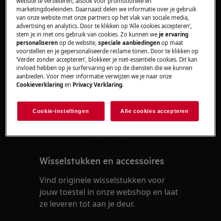
website te verbeteren, alsook voor promotionele en
marketingdoeleinden. Daarnaast delen we informatie over je gebruik
Oplossing
van onze website met onze partners op het vlak van sociale media,
advertising en analytics. Door te klikken op ‘Alle cookies accepteren’,
Neem contact op met onze servicedienst
stem je in met ons gebruik van cookies. Zo kunnen we
je ervaring
personaliseren
op de website,
speciale aanbiedingen
op maat
voor een afspraak.
voorstellen en je gepersonaliseerde reclame tonen. Door te klikken op
‘Verder zonder accepteren’, blokkeer je niet-essentiële cookies. Dit kan
Wanneer de bovenstaande suggesties het
invloed hebben op je surfervaring en op de diensten die we kunnen
aanbieden. Voor meer informatie verwijzen we je naar onze
probleem niet hebben opgelost, adviseren wij
Cookieverklaring
en
Privacy Verklaring
.
een bezoek van een technicus aan te vragen.
Was dit artikel nuttig?
Cookie-instellingen
Alle cookies accepteren
Wisselstukken en accessoires
Vind originele wisselstukken voor
jouw toestel in onze webshop en laat
ze leveren tot aan je deur.