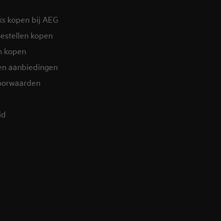
ks kopen bij AEG
estellen kopen
n kopen
en aanbiedingen
oorwaarden
d​