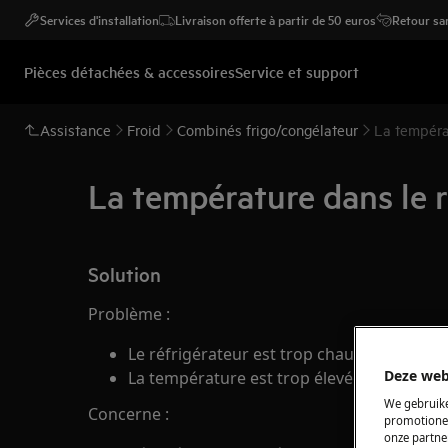
Services d'installation
Livraison offerte à partir de 50 euros
Retour san
Pièces détachées & accessoires
Service et support
Assistance
Froid
Combinés frigo/congélateur
La températ
La température dans le r
Solution
Problème :
Le réfrigérateur est trop chaud
Deze web
La température est trop élevée dans le réf
We gebruike
Concerne :
promotionel
onze partner