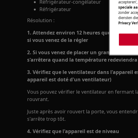
Réfrigérateur-congélateur
accepteren’
speciale a
Réfrigérateur
zonder accep
diensten di
Résolution :
Privacy Ver
1. Attendez environ 12 heures que l'appareil 
si vous venez de la régler
2. Si vous venez de placer un grand nombre d'
s'arrêtera quand la température redeviendr
3. Vérifiez que le ventilateur dans l'appareil 
appareil est doté d'un ventilateur)
Vous pouvez vérifier le ventilateur en fermant l
rouvrant.
Juste après avoir rouvert la porte, vous entendrez
s'arrête trop tôt.
4. Vérifiez que l'appareil est de niveau