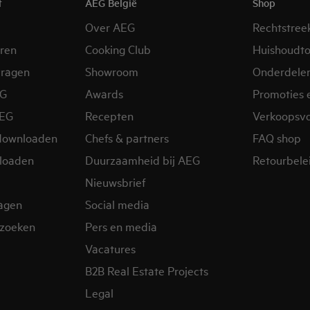
t
AEG België
Shop
Over AEG
Rechtstree
eren
Cooking Club
Huishoudto
vragen
Showroom
Onderdele
EG
Awards
Promoties 
AEG
Recepten
Verkoopsv
downloaden
Chefs & partners
FAQ shop
loaden
Duurzaamheid bij AEG
Retourbelei
Nieuwsbrief
ragen
Social media
zoeken
Pers en media
Vacatures
B2B Real Estate Projects
Legal