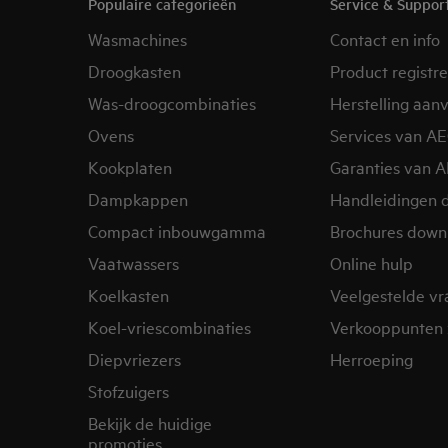
Populaire categorieën
Service & Suppor
Wasmachines
Contact en info
Droogkasten
Product registr
Was-droogcombinaties
Herstelling aan
Ovens
Services van A
Kookplaten
Garanties van 
Dampkappen
Handleidingen 
Compact inbouwgamma
Brochures down
Vaatwassers
Online hulp
Koelkasten
Veelgestelde v
Koel-vriescombinaties
Verkooppunten 
Diepvriezers
Herroeping
Stofzuigers
Bekijk de huidige
promoties