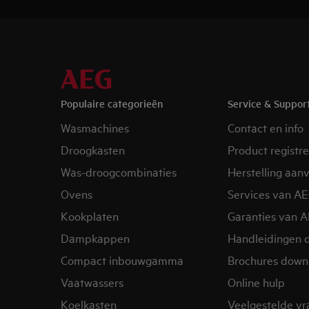
Populaire categorieën
Service & Suppor
Wasmachines
Contact en info
Droogkasten
Product registr
Was-droogcombinaties
Herstelling aan
Ovens
Services van A
Kookplaten
Garanties van 
Dampkappen
Handleidingen 
Compact inbouwgamma
Brochures down
Vaatwassers
Online hulp
Koelkasten
Veelgestelde v