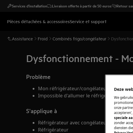
Services d'installation
Livraison offerte à partir de 50 euros
Retour san
Pièces détachées & accessoires
Service et support
Assistance
Froid
Combinés frigo/congélateur
Dysfonctio
Dysfonctionnement - Mon
Problème
Mon réfrigérateur/congélateur ne fonctio
Deze web
Impossible d'allumer le réfrigérateur-cong
We gebruike
promotionel
onze partner
S'applique à
accepteren’
speciale a
Réfrigérateur avec congélateur
zonder accep
diensten di
Réfrigérateur
Privacy Ver