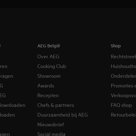
t
AEG België
Shop
Over AEG
Rechtstree
eren
Cooking Club
Huishoudto
vragen
Showroom
Onderdele
EG
Awards
Promoties 
AEG
Recepten
Verkoopsv
downloaden
Chefs & partners
FAQ shop
loaden
Duurzaamheid bij AEG
Retourbelei
Nieuwsbrief
ragen
Social media