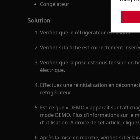
Congélateur
Solution
Vérifiez que le réfrigérateur est allumé.
Vérifiez si la fiche est correctement inséré
Vérifiez que la prise est sous tension en 
électrique.
Effectuez une réinitialisation en déconnec
réfrigérateur.
Est-ce que « DEMO » apparaît sur l'affichag
mode DEMO. Plus d'informations sur le 
d'utilisation. A droite de cet article, cliquez
Après la mise en marche, vérifiez si l'éclai