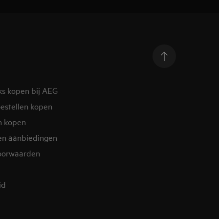
ks kopen bij AEG
estellen kopen
n kopen
en aanbiedingen
oorwaarden
d​