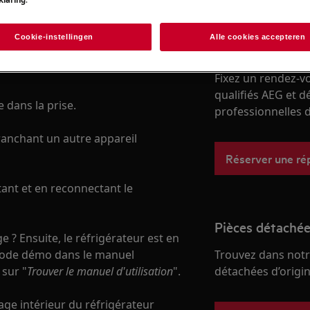
Cookie-instellingen
Alle cookies accepteren
Réparation par 
Fixez un rendez-v
qualifiés AEG et d
e dans la prise.
professionnelles d
branchant un autre appareil
Réserver une ré
tant et en reconnectant le
Pièces détachée
e ? Ensuite, le réfrigérateur est en
mode démo dans le manuel
Trouvez dans notr
 sur "
Trouver le manuel d'utilisation
".
détachées d’origine
rage intérieur du réfrigérateur