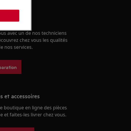
un expert
ous avec un de nos techniciens
écouvrez chez vous les qualités
e nos services.
paration
s et accessoires
e boutique en ligne des pièces
 et faites-les livrer chez vous.