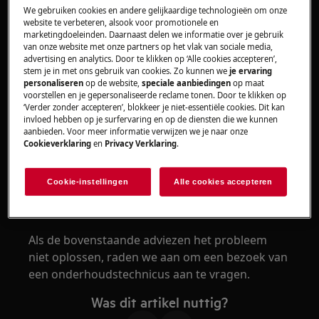
1. Vul het waterreservoir.
We gebruiken cookies en andere gelijkaardige technologieën om onze
website te verbeteren, alsook voor promotionele en
2. Controleer de opening van de stoominlaat.
marketingdoeleinden. Daarnaast delen we informatie over je gebruik
van onze website met onze partners op het vlak van sociale media,
Verwijder de kalk die het gat blokkeert.
advertising en analytics. Door te klikken op ‘Alle cookies accepteren’,
stem je in met ons gebruik van cookies. Zo kunnen we
je ervaring
personaliseren
op de website,
speciale aanbiedingen
op maat
3. Start voor het beste resultaat altijd een
voorstellen en je gepersonaliseerde reclame tonen. Door te klikken op
stoomfunctie in de koude oven.
‘Verder zonder accepteren’, blokkeer je niet-essentiële cookies. Dit kan
invloed hebben op je surfervaring en op de diensten die we kunnen
Als de oven eerder is gebruikt, laat hem dan
aanbieden. Voor meer informatie verwijzen we je naar onze
Cookieverklaring
en
Privacy Verklaring
.
afkoelen tot kamertemperatuur. Laat de deur
indien nodig open.
Cookie-instellingen
Alle cookies accepteren
3. Neem contact op met een erkend
servicecentrum.
Als de bovenstaande adviezen het probleem
niet oplossen, raden we aan om een bezoek van
een onderhoudstechnicus aan te vragen.
Was dit artikel nuttig?