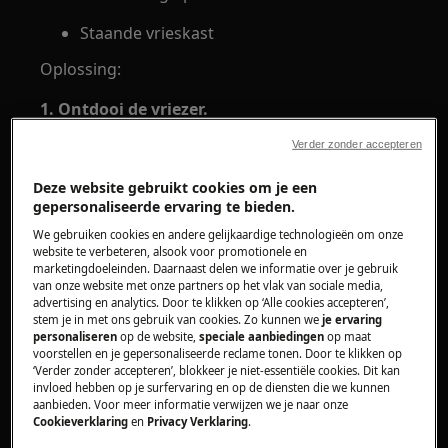
Staande vrieskast
Oplossing:
1. Ontdooi de vriezer.
Verder zonder accepteren
U kunt gedetailleerde informatie in de
gebruikshandleiding vinden. U kunt de
Deze website gebruikt cookies om je een
gebruikshandleiding downloaden.
gepersonaliseerde ervaring te bieden.
hier
We gebruiken cookies en andere gelijkaardige technologieën om onze
website te verbeteren, alsook voor promotionele en
marketingdoeleinden. Daarnaast delen we informatie over je gebruik
In diepvriezers met no frost technologie,
van onze website met onze partners op het vlak van sociale media,
zal ijs automatisch ontdooien. Als de
advertising en analytics. Door te klikken op ‘Alle cookies accepteren’,
vriezer geen no frost model is, moet u het
stem je in met ons gebruik van cookies. Zo kunnen we
je ervaring
personaliseren
op de website,
speciale aanbiedingen
op maat
zelf zoals vereist ontdooien.
voorstellen en je gepersonaliseerde reclame tonen. Door te klikken op
‘Verder zonder accepteren’, blokkeer je niet-essentiële cookies. Dit kan
2. Open de deur niet te vaak en laat de deur
invloed hebben op je surfervaring en op de diensten die we kunnen
aanbieden. Voor meer informatie verwijzen we je naar onze
niet gedurende langere tijd open staan.
Cookieverklaring
en
Privacy Verklaring
.