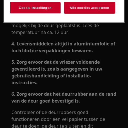
3. Stel de temperatuur in op ca. -18°C.
Cookie-instellingen
Alle cookies accepteren
Controleer de temperatuur met een
thermometer in een glas frituurvet die zo dicht
mogelijk bij de deur geplaatst is. Lees de
temperatuur na ca. 12 uur.
4. Levensmiddelen altijd in aluminiumfolie of
luchtdichte verpakkingen bewaren.
5. Zorg ervoor dat de vriezer voldoende
geventileerd is, zoals aangegeven in uw
gebruikshandleiding of installatie-
instructies.
6. Zorg ervoor dat het deurrubber aan de rand
van de deur goed bevestigd is.
Controleer of de deurrubbers goed
functioneren door een vel papier tussen de
deur te doen, de deur te sluiten en dit