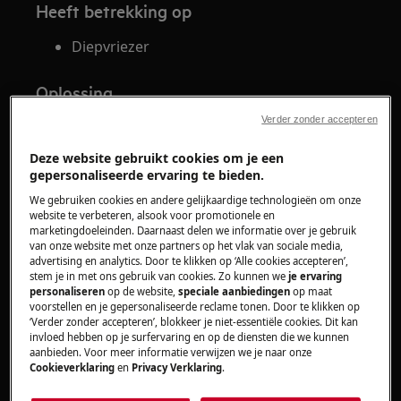
Heeft betrekking op
Diepvriezer
Oplossing
Verder zonder accepteren
Druk met je vinger in de binnenkant van
een hoek van het deurrubber om het
Deze website gebruikt cookies om je een
vacuüm te doorbreken, waardoor het
gepersonaliseerde ervaring te bieden.
makkelijker wordt om de deur te openen
We gebruiken cookies en andere gelijkaardige technologieën om onze
kort nadat deze dicht gedaan is.
website te verbeteren, alsook voor promotionele en
marketingdoeleinden. Daarnaast delen we informatie over je gebruik
van onze website met onze partners op het vlak van sociale media,
Wacht ongeveer een minuut met het
advertising en analytics. Door te klikken op ‘Alle cookies accepteren’,
opnieuw openen van de deur als deze net
stem je in met ons gebruik van cookies. Zo kunnen we
je ervaring
personaliseren
op de website,
speciale aanbiedingen
op maat
gesloten werd.
voorstellen en je gepersonaliseerde reclame tonen. Door te klikken op
‘Verder zonder accepteren’, blokkeer je niet-essentiële cookies. Dit kan
invloed hebben op je surfervaring en op de diensten die we kunnen
Vermijd om de deur dicht te slaan of snel
aanbieden. Voor meer informatie verwijzen we je naar onze
te sluiten.
Cookieverklaring
en
Privacy Verklaring
.