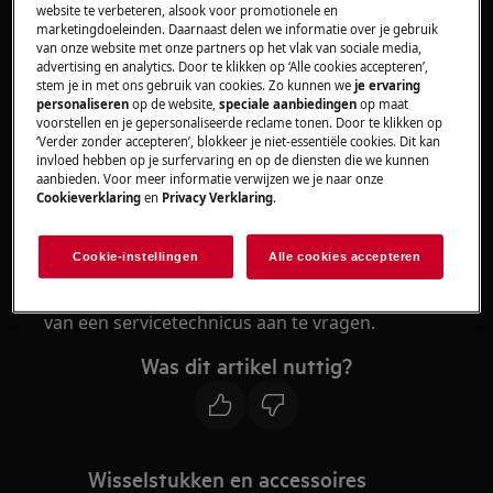
website te verbeteren, alsook voor promotionele en
marketingdoeleinden. Daarnaast delen we informatie over je gebruik
Koelkast
van onze website met onze partners op het vlak van sociale media,
Koel/vriescombinatie
advertising en analytics. Door te klikken op ‘Alle cookies accepteren’,
stem je in met ons gebruik van cookies. Zo kunnen we
je ervaring
Vriezer
personaliseren
op de website,
speciale aanbiedingen
op maat
voorstellen en je gepersonaliseerde reclame tonen. Door te klikken op
Oplossing:
‘Verder zonder accepteren’, blokkeer je niet-essentiële cookies. Dit kan
invloed hebben op je surfervaring en op de diensten die we kunnen
1. Neem contact op met onze erkende
aanbieden. Voor meer informatie verwijzen we je naar onze
servicedienst.
Cookieverklaring
en
Privacy Verklaring
.
Een '0' of vierkantje knippert op het display dat
Cookie-instellingen
Alle cookies accepteren
een probleem aangeeft met de
temperatuursensor. We raden u aan een bezoek
van een servicetechnicus aan te vragen.
Was dit artikel nuttig?
Wisselstukken en accessoires