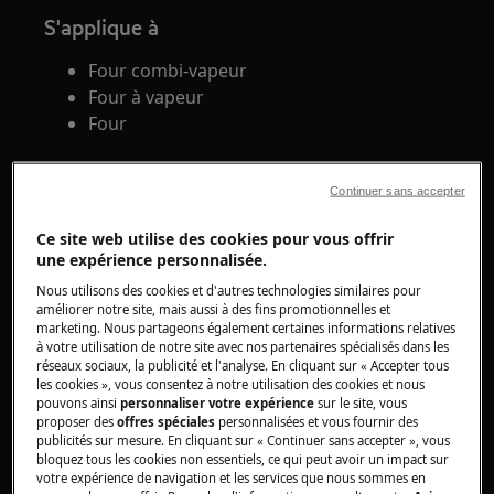
S'applique à
Four combi-vapeur
Four à vapeur
Four
Solution
Continuer sans accepter
Option sécurité enfants.
Ce site web utilise des cookies pour vous offrir
Lorsque cette option est activée, après
une expérience personnalisée.
avoir allumé le four, le texte "Sécurité
Nous utilisons des cookies et d'autres technologies similaires pour
enfant" apparaît à l'écran.
améliorer notre site, mais aussi à des fins promotionnelles et
Cette option empêche l'activation/le
marketing. Nous partageons également certaines informations relatives
à votre utilisation de notre site avec nos partenaires spécialisés dans les
fonctionnement accidentel du four.
réseaux sociaux, la publicité et l'analyse. En cliquant sur « Accepter tous
les cookies », vous consentez à notre utilisation des cookies et nous
pouvons ainsi
personnaliser votre expérience
sur le site, vous
Utiliser le four avec sécurité enfants.
proposer des
offres spéciales
personnalisées et vous fournir des
Pour activer le fonctionnement du four
publicités sur mesure. En cliquant sur « Continuer sans accepter », vous
lorsque la sécurité enfants est activée, les
bloquez tous les cookies non essentiels, ce qui peut avoir un impact sur
votre expérience de navigation et les services que nous sommes en
lettres de code (B C A) doivent être saisies