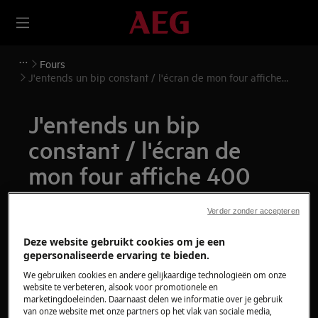
Fours
J'entends un bip constant / l'écran de mon four affiche
400
J'entends un bip
constant / l'écran de
mon four affiche 400
Problème
Verder zonder accepteren
J'entends un bip constant et l'écran de mon
Deze website gebruikt cookies om je een
four affiche "400" après l'activation. cela
gepersonaliseerde ervaring te bieden.
indique que l'appareil est connecté à 400V.
We gebruiken cookies en andere gelijkaardige technologieën om onze
website te verbeteren, alsook voor promotionele en
S'applique à
marketingdoeleinden. Daarnaast delen we informatie over je gebruik
van onze website met onze partners op het vlak van sociale media,