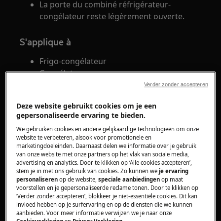
La porte du combiné réfrigérateur-
congélateur reste légèrement ouverte.
S'applique à
Frigo-congélateur
Congélateur
Réfrigérateur
Verder zonder accepteren
Deze website gebruikt cookies om je een
Solution
gepersonaliseerde ervaring te bieden.
Vérifiez l'étanchéité de la porte.Vérifiez que
We gebruiken cookies en andere gelijkaardige technologieën om onze
website te verbeteren, alsook voor promotionele en
le joint de la porte n'est pas tourné vers
marketingdoeleinden. Daarnaast delen we informatie over je gebruik
l'intérieur. Dans ce cas, essayez de le
van onze website met onze partners op het vlak van sociale media,
advertising en analytics. Door te klikken op ‘Alle cookies accepteren’,
replier dans sa position d'origine pour
stem je in met ons gebruik van cookies. Zo kunnen we
je ervaring
permettre à la porte de se refermer
personaliseren
op de website,
speciale aanbiedingen
op maat
correctement.
voorstellen en je gepersonaliseerde reclame tonen. Door te klikken op
‘Verder zonder accepteren’, blokkeer je niet-essentiële cookies. Dit kan
Si le joint de la porte est sale, il doit être
invloed hebben op je surfervaring en op de diensten die we kunnen
nettoyé. Vous pouvez
produits de nettoyage
aanbieden. Voor meer informatie verwijzen we je naar onze
Cookieverklaring
en
Privacy Verklaring
.