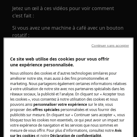
Jetez un œil à ces vidéos pour voir comment
c'est fait :
Si vous avez une machine à café avec un bouton
rotatif :
Continuer sans accepter
Ce site web utilise des cookies pour vous offrir
Si vous possédez une machine à café avec écran
une expérience personnalisée.
tactile :
Nous utilisons des cookies et d'autres technologies similaires pour
améliorer notre site, mais aussi à des fins promotionnelles et
marketing. Nous partageons également certaines informations relatives
à votre utilisation de notre site avec nos partenaires spécialisés dans les
INSTALLATION DU FILTRE ADOUCISSEUR
réseaux sociaux, la publicité et l'analyse. En cliquant sur « Accepter tous
D'EAU
les cookies », vous consentez à notre utilisation des cookies et nous
pouvons ainsi
personnaliser votre expérience
sur le site, vous
proposer des
offres spéciales
personnalisées et vous fournir des
Pour vous assurer du bon fonctionnement du
publicités sur mesure. En cliquant sur « Continuer sans accepter », vous
filtre adoucisseur d'eau avec votre machine à
bloquez tous les cookies non essentiels, ce qui peut avoir un impact sur
café, tournez le bouton rotatif pour
votre expérience de navigation et les services que nous sommes en
mesure de vous offrir. Pour plus d'informations, consultez notre
Avis
sélectionner « menu », puis dans « réglages de
sur les cookies
et notre
Déclaration de confidentialité
.