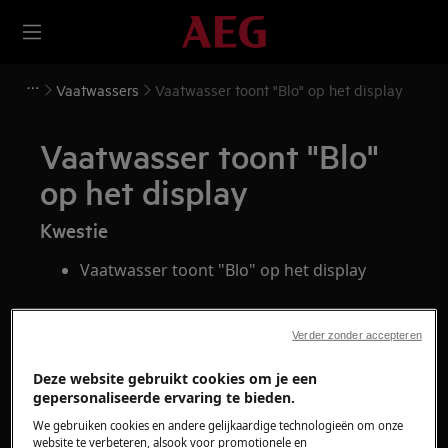
Vaatwassers
Vaatwasser toont "Blo" op het display
Vaatwasser toont "Blo"
op het display
Kwestie
Vaatwasser toont "Blo" op het display
Heeft betrekking op
Verder zonder accepteren
Vaatwassers
Deze website gebruikt cookies om je een
gepersonaliseerde ervaring te bieden.
Oplossing
We gebruiken cookies en andere gelijkaardige technologieën om onze
website te verbeteren, alsook voor promotionele en