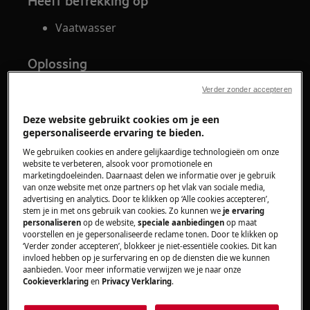
Heeft betrekking op
Vaatwasser
Oplossing
Controleer de afvoer en verwijder grotere
Verder zonder accepteren
zichtbare resten/afzettingen. Kijk ook na
Deze website gebruikt cookies om je een
of de afvoer correct is aangesloten.
gepersonaliseerde ervaring te bieden.
Mogelijk loopt vuil afvoerwater terug in de
We gebruiken cookies en andere gelijkaardige technologieën om onze
afwasmachine en blijft een bruine
website te verbeteren, alsook voor promotionele en
afzetting achter.
marketingdoeleinden. Daarnaast delen we informatie over je gebruik
van onze website met onze partners op het vlak van sociale media,
Reinig de rubberen deurafdichting met
advertising en analytics. Door te klikken op ‘Alle cookies accepteren’,
een zachte vochtige doek.
stem je in met ons gebruik van cookies. Zo kunnen we
je ervaring
Kies regelmatig (2x per maand) een
personaliseren
op de website,
speciale aanbiedingen
op maat
voorstellen en je gepersonaliseerde reclame tonen. Door te klikken op
afwasprogramma op hoge temperatuur,
‘Verder zonder accepteren’, blokkeer je niet-essentiële cookies. Dit kan
zoals bijvoorbeeld het programma
invloed hebben op je surfervaring en op de diensten die we kunnen
aanbieden. Voor meer informatie verwijzen we je naar onze
"Intensief". Wanneer steeds voor korte
Cookieverklaring
en
Privacy Verklaring
.
programma's wordt gekozen, kan dit
leiden tot vet- en kalkaanslag in de