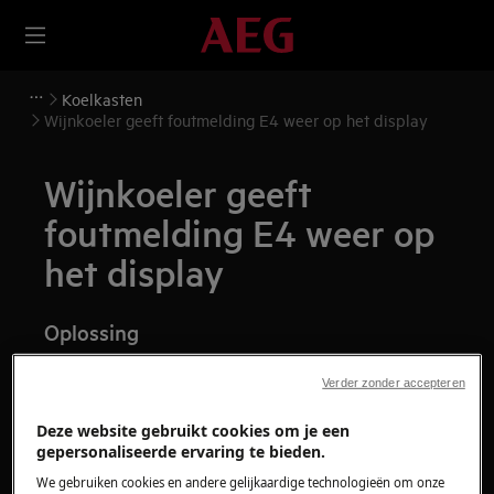
Koelkasten
Wijnkoeler geeft foutmelding E4 weer op het display
Wijnkoeler geeft
foutmelding E4 weer op
het display
Oplossing
Probleem:
Verder zonder accepteren
Wijnkoeler foutmelding E4. Deze melding
Deze website gebruikt cookies om je een
duidt op een probleem van de sensor van
gepersonaliseerde ervaring te bieden.
het apparaat.
We gebruiken cookies en andere gelijkaardige technologieën om onze