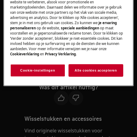
website te verbeteren, alsook voor promotionele en
Heeft betrekking op:
marketingdoeleinden. Daarnaast delen we informatie over je gebruik
van onze website met onze partners op het vlak van sociale media,
Wijnkoeler
advertising en analytics. Door te klikken op ‘Alle cookies accepteren’,
stem je in met ons gebruik van cookies. Zo kunnen we
je ervaring
Oplossing:
personaliseren
op de website,
speciale aanbiedingen
op maat
voorstellen en je gepersonaliseerde reclame tonen. Door te klikken op
‘Verder zonder accepteren’, blokkeer je niet-essentiële cookies. Dit kan
Neem contact op met onze
invloed hebben op je surfervaring en op de diensten die we kunnen
servicedienst voor een afspraak.
aanbieden. Voor meer informatie verwijzen we je naar onze
Cookieverklaring
en
Privacy Verklaring
.
Wanneer de bovenstaande suggesties het
probleem niet hebben opgelost, adviseren wij
Cookie-instellingen
Alle cookies accepteren
een bezoek van een technicus aan te vragen.
Was dit artikel nuttig?
Wisselstukken en accessoires
Vind originele wisselstukken voor