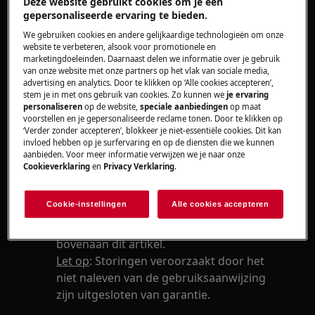
Deze website gebruikt cookies om je een
Koelkast
gepersonaliseerde ervaring te bieden.
We gebruiken cookies en andere gelijkaardige technologieën om onze
Oplossing
website te verbeteren, alsook voor promotionele en
marketingdoeleinden. Daarnaast delen we informatie over je gebruik
van onze website met onze partners op het vlak van sociale media,
Lees ons artikel:
Water of condens in de
advertising en analytics. Door te klikken op ‘Alle cookies accepteren’,
koelkast
stem je in met ons gebruik van cookies. Zo kunnen we
je ervaring
personaliseren
op de website,
speciale aanbiedingen
op maat
Als er ondanks bovenstaande tips zich
voorstellen en je gepersonaliseerde reclame tonen. Door te klikken op
toch water blijft verzamelen onder de
‘Verder zonder accepteren’, blokkeer je niet-essentiële cookies. Dit kan
groentelade in de koelkast, raden we het
invloed hebben op je surfervaring en op de diensten die we kunnen
aanbieden. Voor meer informatie verwijzen we je naar onze
bezoek aan van onze servicetechnieker.
Cookieverklaring
en
Privacy Verklaring
.
Neem contact op met ons of boek zelf
online een service-afspraak en kies daarbij
Cookie-instellingen
Alle cookies accepteren
de gewenste datum voor het bezoek.Klik
op "
Herstelling aanvragen
", rechts
bovenaan dit artikel.
Let op
: Storingen veroorzaakt door het
niet naleven van de gebruiksaanwijzing
zijn uitgesloten van garantie.