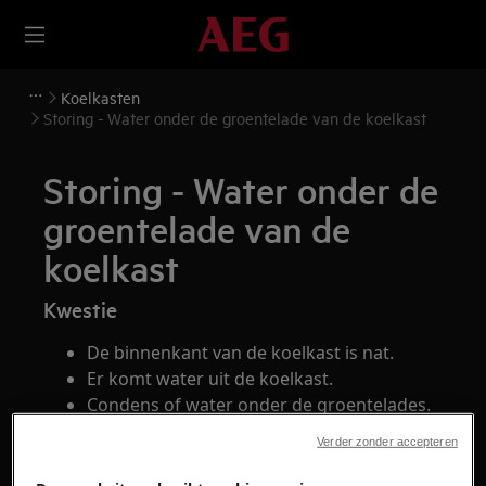
Koelkasten
Storing - Water onder de groentelade van de koelkast
Storing - Water onder de
groentelade van de
koelkast
Kwestie
De binnenkant van de koelkast is nat.
Er komt water uit de koelkast.
Condens of water onder de groentelades.
Verder zonder accepteren
Heeft betrekking op