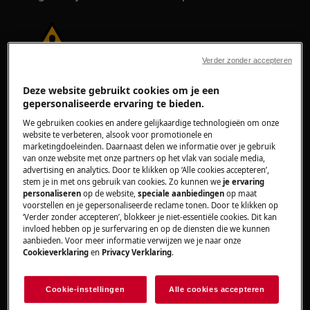
Verder zonder accepteren
WAARSCHUWING!
GEVAAR VOOR OOGLETSEL
Deze website gebruikt cookies om je een
gepersonaliseerde ervaring te bieden.
We gebruiken cookies en andere gelijkaardige technologieën om onze
website te verbeteren, alsook voor promotionele en
marketingdoeleinden. Daarnaast delen we informatie over je gebruik
van onze website met onze partners op het vlak van sociale media,
advertising en analytics. Door te klikken op ‘Alle cookies accepteren’,
Draag veiligheidsbrillen als u onderhouds- of
stem je in met ons gebruik van cookies. Zo kunnen we
je ervaring
herstelwerkzaamheden uitvoert waarbij veren
personaliseren
op de website,
speciale aanbiedingen
op maat
voorstellen en je gepersonaliseerde reclame tonen. Door te klikken op
betrokken zijn.
‘Verder zonder accepteren’, blokkeer je niet-essentiële cookies. Dit kan
invloed hebben op je surfervaring en op de diensten die we kunnen
aanbieden. Voor meer informatie verwijzen we je naar onze
Cookieverklaring
en
Privacy Verklaring
.
Cookie-instellingen
Alle cookies accepteren
WAARSCHUWING!
RISICO OP KNELLEN