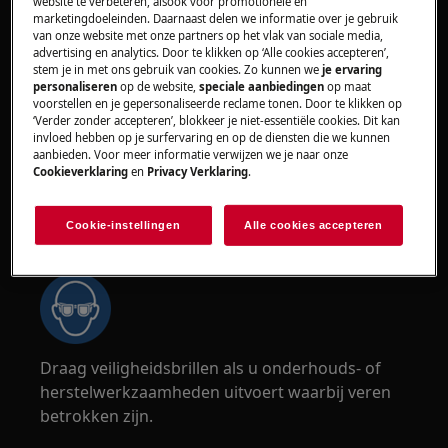
website te verbeteren, alsook voor promotionele en
veiligst als twee personen het verplaatsen.
marketingdoeleinden. Daarnaast delen we informatie over je gebruik
Gebruik altijd veiligheidshandschoenen en
van onze website met onze partners op het vlak van sociale media,
advertising en analytics. Door te klikken op ‘Alle cookies accepteren’,
veiligheidsschoenen. Draag te allen tijde
stem je in met ons gebruik van cookies. Zo kunnen we
je ervaring
veiligheidshandschoenen om je te beschermen
personaliseren
op de website,
speciale aanbiedingen
op maat
voorstellen en je gepersonaliseerde reclame tonen. Door te klikken op
tegen snijwonden door scherpe randen.
‘Verder zonder accepteren’, blokkeer je niet-essentiële cookies. Dit kan
invloed hebben op je surfervaring en op de diensten die we kunnen
aanbieden. Voor meer informatie verwijzen we je naar onze
Cookieverklaring
en
Privacy Verklaring
.
Cookie-instellingen
Alle cookies accepteren
WAARSCHUWING!
RISICO OP OOGLETSEL
Draag veiligheidsbrillen als u onderhouds- of
herstelwerkzaamheden uitvoert waarbij veren
betrokken zijn.