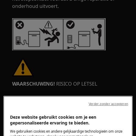
onderhoud uitvoert.
WAARSCHUWING!
RISICO OP LETSEL
Verder zonder accepteren
Deze website gebruikt cookies om je een
gepersonaliseerde ervaring te bieden.
Wees altijd voorzichtig bij het verplaatsen van
apparaten. Voor zware apparaten is het het
We gebruiken cookies en andere gelijkaardige technologieën om onze